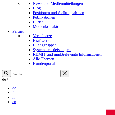
News und Medienmitteilungen
Blog
Positionen und Stellungnahmen
Publikationen
Bilder
Medienkontakte
Partner
Verteilnetze
Kraftwerke
Bilanzgruppen
Systemdienstleistungen
REMIT und marktrelevante Informationen
Alle Themen
Kundenportal
de
de
fr
it
en