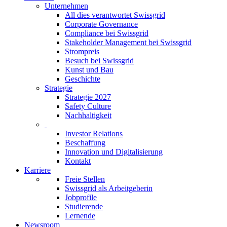
Unternehmen
All dies verantwortet Swissgrid
Corporate Governance
Compliance bei Swissgrid
Stakeholder Management bei Swissgrid
Strompreis
Besuch bei Swissgrid
Kunst und Bau
Geschichte
Strategie
Strategie 2027
Safety Culture
Nachhaltigkeit
Investor Relations
Beschaffung
Innovation und Digitalisierung
Kontakt
Karriere
Freie Stellen
Swissgrid als Arbeitgeberin
Jobprofile
Studierende
Lernende
Newsroom