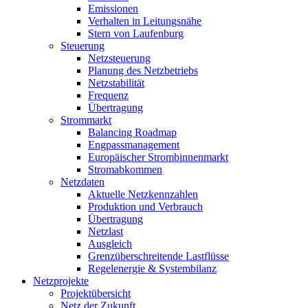
Emissionen
Verhalten in Leitungsnähe
Stern von Laufenburg
Steuerung
Netzsteuerung
Planung des Netzbetriebs
Netzstabilität
Frequenz
Übertragung
Strommarkt
Balancing Roadmap
Engpassmanagement
Europäischer Strombinnenmarkt
Stromabkommen
Netzdaten
Aktuelle Netzkennzahlen
Produktion und Verbrauch
Übertragung
Netzlast
Ausgleich
Grenzüberschreitende Lastflüsse
Regelenergie & Systembilanz
Netzprojekte
Projektübersicht
Netz der Zukunft