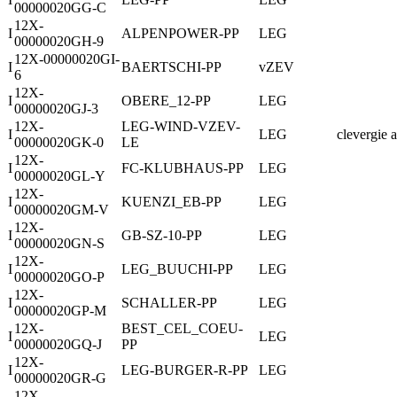
00000020GG-C
12X-
I
ALPENPOWER-PP
LEG
00000020GH-9
12X-00000020GI-
I
BAERTSCHI-PP
vZEV
6
12X-
I
OBERE_12-PP
LEG
00000020GJ-3
12X-
LEG-WIND-VZEV-
I
LEG
clevergie 
00000020GK-0
LE
12X-
I
FC-KLUBHAUS-PP
LEG
00000020GL-Y
12X-
I
KUENZI_EB-PP
LEG
00000020GM-V
12X-
I
GB-SZ-10-PP
LEG
00000020GN-S
12X-
I
LEG_BUUCHI-PP
LEG
00000020GO-P
12X-
I
SCHALLER-PP
LEG
00000020GP-M
12X-
BEST_CEL_COEU-
I
LEG
00000020GQ-J
PP
12X-
I
LEG-BURGER-R-PP
LEG
00000020GR-G
12X-