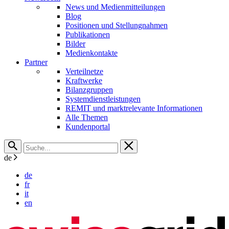
News und Medienmitteilungen
Blog
Positionen und Stellungnahmen
Publikationen
Bilder
Medienkontakte
Partner
Verteilnetze
Kraftwerke
Bilanzgruppen
Systemdienstleistungen
REMIT und marktrelevante Informationen
Alle Themen
Kundenportal
de
de
fr
it
en