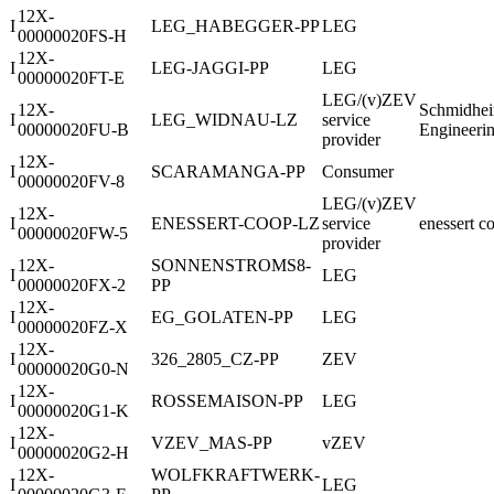
12X-
I
LEG_HABEGGER-PP
LEG
00000020FS-H
12X-
I
LEG-JAGGI-PP
LEG
00000020FT-E
LEG/(v)ZEV
12X-
Schmidhei
I
LEG_WIDNAU-LZ
service
00000020FU-B
Engineeri
provider
12X-
I
SCARAMANGA-PP
Consumer
00000020FV-8
LEG/(v)ZEV
12X-
I
ENESSERT-COOP-LZ
service
enessert c
00000020FW-5
provider
12X-
SONNENSTROMS8-
I
LEG
00000020FX-2
PP
12X-
I
EG_GOLATEN-PP
LEG
00000020FZ-X
12X-
I
326_2805_CZ-PP
ZEV
00000020G0-N
12X-
I
ROSSEMAISON-PP
LEG
00000020G1-K
12X-
I
VZEV_MAS-PP
vZEV
00000020G2-H
12X-
WOLFKRAFTWERK-
I
LEG