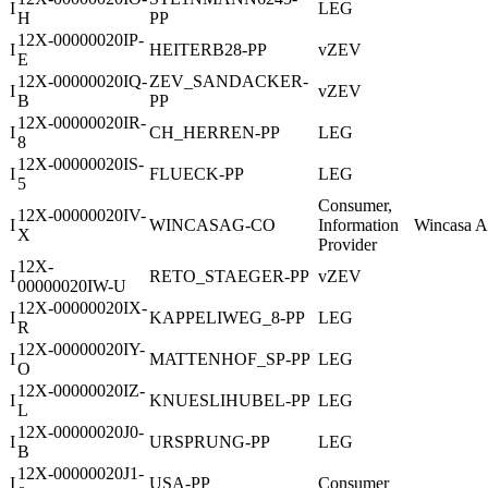
I
LEG
H
PP
12X-00000020IP-
I
HEITERB28-PP
vZEV
E
12X-00000020IQ-
ZEV_SANDACKER-
I
vZEV
B
PP
12X-00000020IR-
I
CH_HERREN-PP
LEG
8
12X-00000020IS-
I
FLUECK-PP
LEG
5
Consumer,
12X-00000020IV-
I
WINCASAG-CO
Information
Wincasa 
X
Provider
12X-
I
RETO_STAEGER-PP
vZEV
00000020IW-U
12X-00000020IX-
I
KAPPELIWEG_8-PP
LEG
R
12X-00000020IY-
I
MATTENHOF_SP-PP
LEG
O
12X-00000020IZ-
I
KNUESLIHUBEL-PP
LEG
L
12X-00000020J0-
I
URSPRUNG-PP
LEG
B
12X-00000020J1-
I
USA-PP
Consumer