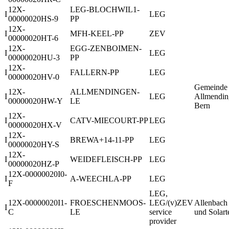
12X-
LEG-BLOCHWIL1-
I
LEG
00000020HS-9
PP
12X-
I
MFH-KEEL-PP
ZEV
00000020HT-6
12X-
EGG-ZENBOIMEN-
I
LEG
00000020HU-3
PP
12X-
I
FALLERN-PP
LEG
00000020HV-0
Gemeinde
12X-
ALLMENDINGEN-
I
LEG
Allmendin
00000020HW-Y
LE
Bern
12X-
I
CATV-MIECOURT-PP
LEG
00000020HX-V
12X-
I
BREWA+14-11-PP
LEG
00000020HY-S
12X-
I
WEIDEFLEISCH-PP
LEG
00000020HZ-P
12X-00000020I0-
I
A-WEECHLA-PP
LEG
F
LEG,
12X-00000020I1-
FROESCHENMOOS-
LEG/(v)ZEV
Allenbach
I
C
LE
service
und Solar
provider