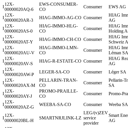
12X-
EWS-CONSUMER-
I
Consumer
EWS AG
00000020AQ-6
CO
12X-
HIAG Imm
I
HIAG-IMMO-AG-CO
Consumer
00000020AR-3
AG
12X-
HIAG-IMMO-HLG-
HIAG Imm
I
Consumer
00000020AS-0
CO
Holding 
12X-
HIAG Imm
I
HIAG-IMMO-CH-CO
Consumer
00000020AT-Y
Schweiz 
12X-
HIAG-IMMO-LMN-
HIAG Imm
I
Consumer
00000020AU-V
CO
Léman S
12X-
HIAG Real
I
HIAG-R-ESTATE-CO
Consumer
00000020AV-S
AG
12X-
I
LEGER-SA-CO
Consumer
Léger SA
00000020AW-P
12X-
PELLARIN-TRAN-
Pellarin-T
I
Consumer
00000020AX-M
CO
SA
12X-
PROMO-PRAILLE-
I
Consumer
Promo-Pra
00000020AY-J
CO
12X-
I
WEEBA-SA-CO
Consumer
Weeba SA
00000020AZ-G
LEG/(v)ZEV
12X-
Smart Ene
I
SMARTNRJLINK-LZ
service
00000020BL-H
AG
provider