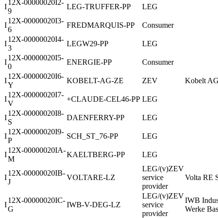
12X-00000020I2-
I
LEG-TRUFFER-PP
LEG
9
12X-00000020I3-
I
FREDMARQUIS-PP
Consumer
6
12X-00000020I4-
I
LEGW29-PP
LEG
3
12X-00000020I5-
I
ENERGIE-PP
Consumer
0
12X-00000020I6-
I
KOBELT-AG-ZE
ZEV
Kobelt A
Y
12X-00000020I7-
I
+CLAUDE-CEL46-PP
LEG
V
12X-00000020I8-
I
DAENFERRY-PP
LEG
S
12X-00000020I9-
I
SCH_ST_76-PP
LEG
P
12X-00000020IA-
I
KAELTBERG-PP
LEG
M
LEG/(v)ZEV
12X-00000020IB-
I
VOLTARE-LZ
service
Volta RE 
J
provider
LEG/(v)ZEV
12X-00000020IC-
IWB Indust
I
IWB-V-DEG-LZ
service
G
Werke Bas
provider