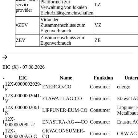
Plattformen zur
service
LZ
Verwaltung von lokalen
provider
Elektrizitätsgemeinschaften
Virtueller
vZEV
Zusammenschluss zum
VZ
Eigenverbrauch
Zusammenschluss zum
ZEV
ZE
Eigenverbrauch
EIC (X) - 07.08.2026
-
EIC
Name
Funktion
Unter
12X-0000002029-
I
ENERGO-CO
Consumer
energo
F
12X-0000002041-
I
ETAWATT-AG-CO
Consumer
Etawatt A
V
12X-0000002061-
Lippuner 
I
LIPPUNER-EUM-CO
Consumer
N
Metallbau
12X-
I
ENASTRA-AG----CO
Consumer
Enastra A
000000208U-2
12X-
CKW-CONSUMER-
I
Consumer
CKW AG
00000020AO-C
CO