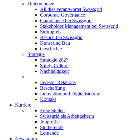
Unternehmen
All dies verantwortet Swissgrid
Corporate Governance
Compliance bei Swissgrid
Stakeholder Management bei Swissgrid
Strompreis
Besuch bei Swissgrid
Kunst und Bau
Geschichte
Strategie
Strategie 2027
Safety Culture
Nachhaltigkeit
Investor Relations
Beschaffung
Innovation und Digitalisierung
Kontakt
Karriere
Freie Stellen
Swissgrid als Arbeitgeberin
Jobprofile
Studierende
Lernende
Newsroom