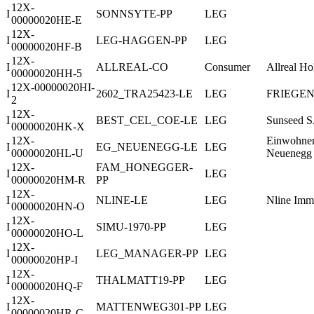
12X-
I
SONNSYTE-PP
LEG
00000020HE-E
12X-
I
LEG-HAGGEN-PP
LEG
00000020HF-B
12X-
I
ALLREAL-CO
Consumer
Allreal H
00000020HH-5
12X-00000020HI-
I
2602_TRA25423-LE
LEG
FRIEGEN
2
12X-
I
BEST_CEL_COE-LE
LEG
Sunseed 
00000020HK-X
12X-
Einwohne
I
EG_NEUENEGG-LE
LEG
00000020HL-U
Neuenegg
12X-
FAM_HONEGGER-
I
LEG
00000020HM-R
PP
12X-
I
NLINE-LE
LEG
Nline Imm
00000020HN-O
12X-
I
SIMU-1970-PP
LEG
00000020HO-L
12X-
I
LEG_MANAGER-PP
LEG
00000020HP-I
12X-
I
THALMATT19-PP
LEG
00000020HQ-F
12X-
I
MATTENWEG301-PP
LEG
00000020HR-C