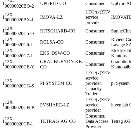
12X-
I
UPGRID-CO
Consumer
UpGrid A
00000020BQ-2
LEG/(v)ZEV
12X-
I
IMOVA-LZ
service
IMOVAT
00000020BX-I
provider
12X-
I
RITSCHARD-CO
Consumer
SunneChr
00000020C5-O
12X-
Riviera Ca
I
RCLSA-CO
Consumer
00000020C6-L
Lavage S
12X-
Elektrizit
I
EKS_DSW-CO
Consumer
00000020C7-I
Kantons
12X-
GRAUBUENDN.KB-
Graubünd
I
Consumer
00000020CE-Y
CO
Kantonalb
LEG/(v)ZEV
service
12X-
I
PI-SYSTEM-CO
provider,
pi-Syste
00000020CG-S
Capacity
Trader
LEG/(v)ZEV
12X-
I
PVSHARE-LZ
service
inventla
00000020CH-P
provider
Consumer,
12X-
I
TETRAG-AG-CO
Data Access
Tetrag AG
00000020CP-1
Provider