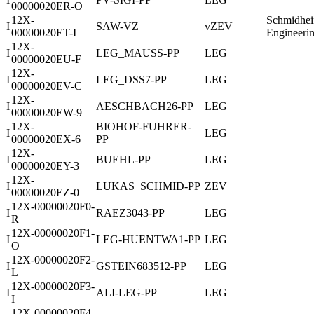
00000020ER-O
12X-
Schmidhei
I
SAW-VZ
vZEV
00000020ET-I
Engineeri
12X-
I
LEG_MAUSS-PP
LEG
00000020EU-F
12X-
I
LEG_DSS7-PP
LEG
00000020EV-C
12X-
I
AESCHBACH26-PP
LEG
00000020EW-9
12X-
BIOHOF-FUHRER-
I
LEG
00000020EX-6
PP
12X-
I
BUEHL-PP
LEG
00000020EY-3
12X-
I
LUKAS_SCHMID-PP
ZEV
00000020EZ-0
12X-00000020F0-
I
RAEZ3043-PP
LEG
R
12X-00000020F1-
I
LEG-HUENTWA1-PP
LEG
O
12X-00000020F2-
I
GSTEIN683512-PP
LEG
L
12X-00000020F3-
I
ALI-LEG-PP
LEG
I
12X-00000020F4-