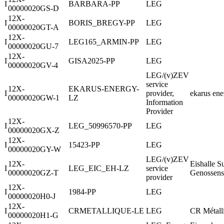
I
BARBARA-PP
LEG
00000020GS-D
12X-
I
BORIS_BREGY-PP
LEG
00000020GT-A
12X-
I
LEG165_ARMIN-PP
LEG
00000020GU-7
12X-
I
GISA2025-PP
LEG
00000020GV-4
LEG/(v)ZEV
service
12X-
EKARUS-ENERGY-
I
provider,
ekarus en
00000020GW-1
LZ
Information
Provider
12X-
I
LEG_50996570-PP
LEG
00000020GX-Z
12X-
I
15423-PP
LEG
00000020GY-W
LEG/(v)ZEV
12X-
Eishalle S
I
LEG_EIC_EH-LZ
service
00000020GZ-T
Genossens
provider
12X-
I
1984-PP
LEG
00000020H0-J
12X-
I
CRMETALLIQUE-LE
LEG
CR Métall
00000020H1-G