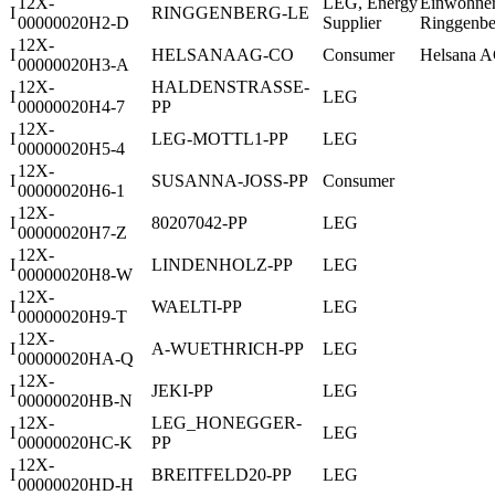
12X-
LEG, Energy
Einwohne
I
RINGGENBERG-LE
00000020H2-D
Supplier
Ringgenbe
12X-
I
HELSANAAG-CO
Consumer
Helsana 
00000020H3-A
12X-
HALDENSTRASSE-
I
LEG
00000020H4-7
PP
12X-
I
LEG-MOTTL1-PP
LEG
00000020H5-4
12X-
I
SUSANNA-JOSS-PP
Consumer
00000020H6-1
12X-
I
80207042-PP
LEG
00000020H7-Z
12X-
I
LINDENHOLZ-PP
LEG
00000020H8-W
12X-
I
WAELTI-PP
LEG
00000020H9-T
12X-
I
A-WUETHRICH-PP
LEG
00000020HA-Q
12X-
I
JEKI-PP
LEG
00000020HB-N
12X-
LEG_HONEGGER-
I
LEG
00000020HC-K
PP
12X-
I
BREITFELD20-PP
LEG
00000020HD-H