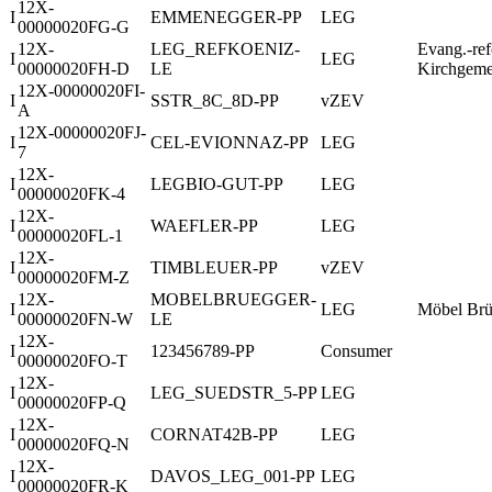
12X-
I
EMMENEGGER-PP
LEG
00000020FG-G
12X-
LEG_REFKOENIZ-
Evang.-ref
I
LEG
00000020FH-D
LE
Kirchgeme
12X-00000020FI-
I
SSTR_8C_8D-PP
vZEV
A
12X-00000020FJ-
I
CEL-EVIONNAZ-PP
LEG
7
12X-
I
LEGBIO-GUT-PP
LEG
00000020FK-4
12X-
I
WAEFLER-PP
LEG
00000020FL-1
12X-
I
TIMBLEUER-PP
vZEV
00000020FM-Z
12X-
MOBELBRUEGGER-
I
LEG
Möbel Br
00000020FN-W
LE
12X-
I
123456789-PP
Consumer
00000020FO-T
12X-
I
LEG_SUEDSTR_5-PP
LEG
00000020FP-Q
12X-
I
CORNAT42B-PP
LEG
00000020FQ-N
12X-
I
DAVOS_LEG_001-PP
LEG
00000020FR-K