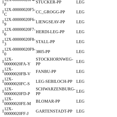
I
STUCKER-PP
LEG
F
12X-00000020F5-
I
CC_GROGG-PP
LEG
C
12X-00000020F6-
I
LIENGSEAV-PP
LEG
9
12X-00000020F7-
I
HERDI-LEG-PP
LEG
6
12X-00000020F8-
I
STALL-PP
LEG
3
12X-00000020F9-
I
3805-PP
LEG
0
12X-
STOCKHORNWEG-
I
LEG
00000020FA-Y
PP
12X-
I
FANBU-PP
LEG
00000020FB-V
12X-
I
LEG-SEBILOCH-PP
LEG
00000020FC-S
12X-
SCHWARZENBURG-
I
LEG
00000020FD-P
PP
12X-
I
BLOMAR-PP
LEG
00000020FE-M
12X-
I
GARTENSTADT-PP
LEG
00000020FF-J