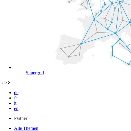
Supergrid
de
de
fr
it
en
Partner
Alle Themen