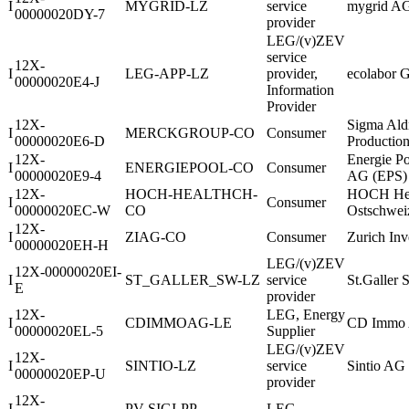
I
MYGRID-LZ
service
mygrid A
00000020DY-7
provider
LEG/(v)ZEV
service
12X-
I
LEG-APP-LZ
provider,
ecolabor
00000020E4-J
Information
Provider
12X-
Sigma Ald
I
MERCKGROUP-CO
Consumer
00000020E6-D
Producti
12X-
Energie P
I
ENERGIEPOOL-CO
Consumer
00000020E9-4
AG (EPS)
12X-
HOCH-HEALTHCH-
HOCH Hea
I
Consumer
00000020EC-W
CO
Ostschwei
12X-
I
ZIAG-CO
Consumer
Zurich Inv
00000020EH-H
LEG/(v)ZEV
12X-00000020EI-
I
ST_GALLER_SW-LZ
service
St.Galler 
E
provider
12X-
LEG, Energy
I
CDIMMOAG-LE
CD Immo
00000020EL-5
Supplier
LEG/(v)ZEV
12X-
I
SINTIO-LZ
service
Sintio AG
00000020EP-U
provider
12X-
I
PV-SIGI-PP
LEG