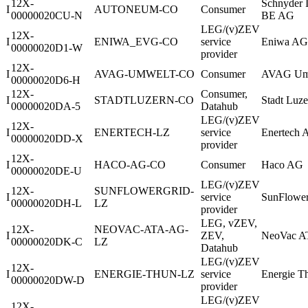
12X-
Schnyder 
I
AUTONEUM-CO
Consumer
00000020CU-N
BE AG
LEG/(v)ZEV
12X-
I
ENIWA_EVG-CO
service
Eniwa AG
00000020D1-W
provider
12X-
I
AVAG-UMWELT-CO
Consumer
AVAG Um
00000020D6-H
12X-
Consumer,
I
STADTLUZERN-CO
Stadt Luze
00000020DA-5
Datahub
LEG/(v)ZEV
12X-
I
ENERTECH-LZ
service
Enertech 
00000020DD-X
provider
12X-
I
HACO-AG-CO
Consumer
Haco AG
00000020DE-U
LEG/(v)ZEV
12X-
SUNFLOWERGRID-
I
service
SunFlower
00000020DH-L
LZ
provider
LEG, vZEV,
12X-
NEOVAC-ATA-AG-
I
ZEV,
NeoVac 
00000020DK-C
LZ
Datahub
LEG/(v)ZEV
12X-
I
ENERGIE-THUN-LZ
service
Energie 
00000020DW-D
provider
LEG/(v)ZEV
12X-