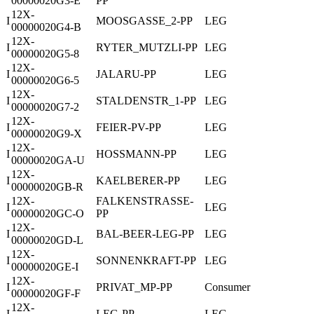
00000020G3-E
PP
12X-
I
MOOSGASSE_2-PP
LEG
00000020G4-B
12X-
I
RYTER_MUTZLI-PP
LEG
00000020G5-8
12X-
I
JALARU-PP
LEG
00000020G6-5
12X-
I
STALDENSTR_1-PP
LEG
00000020G7-2
12X-
I
FEIER-PV-PP
LEG
00000020G9-X
12X-
I
HOSSMANN-PP
LEG
00000020GA-U
12X-
I
KAELBERER-PP
LEG
00000020GB-R
12X-
FALKENSTRASSE-
I
LEG
00000020GC-O
PP
12X-
I
BAL-BEER-LEG-PP
LEG
00000020GD-L
12X-
I
SONNENKRAFT-PP
LEG
00000020GE-I
12X-
I
PRIVAT_MP-PP
Consumer
00000020GF-F
12X-
I
LEG-PP
LEG