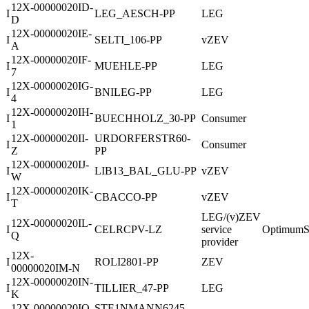
12X-00000020ID-
I
LEG_AESCH-PP
LEG
D
12X-00000020IE-
I
SELTI_106-PP
vZEV
A
12X-00000020IF-
I
MUEHLE-PP
LEG
7
12X-00000020IG-
I
BNILEG-PP
LEG
4
12X-00000020IH-
I
BUECHHOLZ_30-PP
Consumer
1
12X-00000020II-
URDORFERSTR60-
I
Consumer
Z
PP
12X-00000020IJ-
I
LIB13_BAL_GLU-PP
vZEV
W
12X-00000020IK-
I
CBACCO-PP
vZEV
T
LEG/(v)ZEV
12X-00000020IL-
I
CELRCPV-LZ
service
OptimumS
Q
provider
12X-
I
ROLI2801-PP
ZEV
00000020IM-N
12X-00000020IN-
I
TILLIER_47-PP
LEG
K
12X-00000020IO-
STE1NMANN6245-