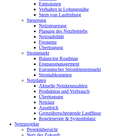
Emissionen
Verhalten in Leitungsnähe
Stern von Laufenburg
Steuerung
Netzsteuerung
Planung des Netzbetriebs
Netzstabilität
Frequenz
Übertragung
Strommarkt
Balancing Roadmap
Engpassmanagement
Europäischer Strombinnenmarkt
Stromabkommen
Netzdaten
Aktuelle Netzkennzahlen
Produktion und Verbrauch
Übertragung
Netzlast
Ausgleich
Grenzüberschreitende Lastflüsse
Regelenergie & Systembilanz
Netzprojekte
Projektübersicht
Netz der Zukunft