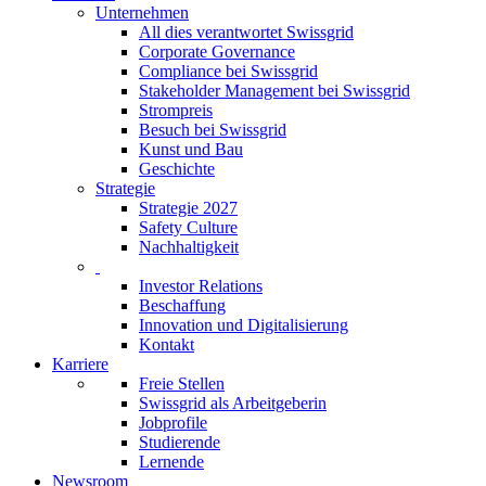
Unternehmen
All dies verantwortet Swissgrid
Corporate Governance
Compliance bei Swissgrid
Stakeholder Management bei Swissgrid
Strompreis
Besuch bei Swissgrid
Kunst und Bau
Geschichte
Strategie
Strategie 2027
Safety Culture
Nachhaltigkeit
Investor Relations
Beschaffung
Innovation und Digitalisierung
Kontakt
Karriere
Freie Stellen
Swissgrid als Arbeitgeberin
Jobprofile
Studierende
Lernende
Newsroom