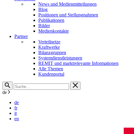
News und Medienmitteilungen
Blog
Positionen und Stellungnahmen
Publikationen
Bilder
Medienkontakte
Partner
Verteilnetze
Kraftwerke
Bilanzgruppen
Systemdienstleistungen
REMIT und marktrelevante Informationen
Alle Themen
Kundenportal
de
de
fr
it
en