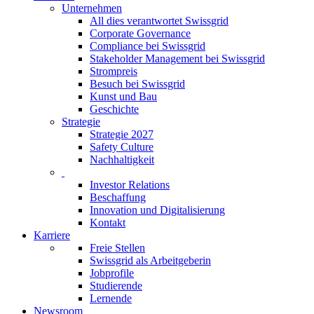
Unternehmen
All dies verantwortet Swissgrid
Corporate Governance
Compliance bei Swissgrid
Stakeholder Management bei Swissgrid
Strompreis
Besuch bei Swissgrid
Kunst und Bau
Geschichte
Strategie
Strategie 2027
Safety Culture
Nachhaltigkeit
Investor Relations
Beschaffung
Innovation und Digitalisierung
Kontakt
Karriere
Freie Stellen
Swissgrid als Arbeitgeberin
Jobprofile
Studierende
Lernende
Newsroom