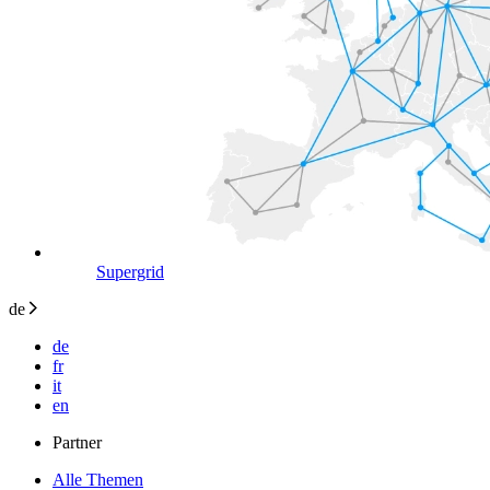
Supergrid
de
de
fr
it
en
Partner
Alle Themen