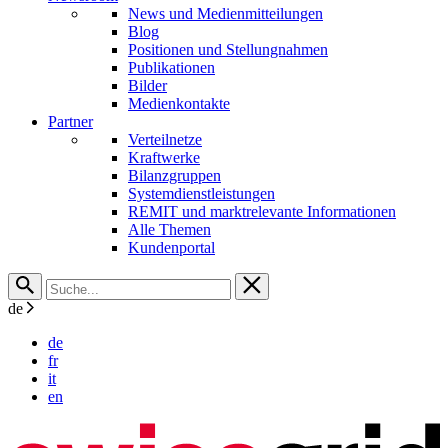
News und Medienmitteilungen
Blog
Positionen und Stellungnahmen
Publikationen
Bilder
Medienkontakte
Partner
Verteilnetze
Kraftwerke
Bilanzgruppen
Systemdienstleistungen
REMIT und marktrelevante Informationen
Alle Themen
Kundenportal
de
de
fr
it
en