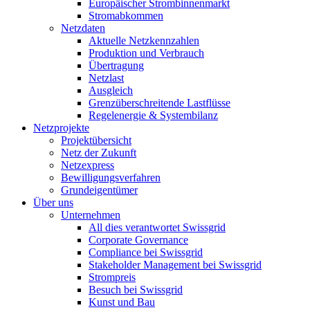
Europäischer Strombinnenmarkt
Stromabkommen
Netzdaten
Aktuelle Netzkennzahlen
Produktion und Verbrauch
Übertragung
Netzlast
Ausgleich
Grenzüberschreitende Lastflüsse
Regelenergie & Systembilanz
Netzprojekte
Projektübersicht
Netz der Zukunft
Netzexpress
Bewilligungsverfahren
Grundeigentümer
Über uns
Unternehmen
All dies verantwortet Swissgrid
Corporate Governance
Compliance bei Swissgrid
Stakeholder Management bei Swissgrid
Strompreis
Besuch bei Swissgrid
Kunst und Bau