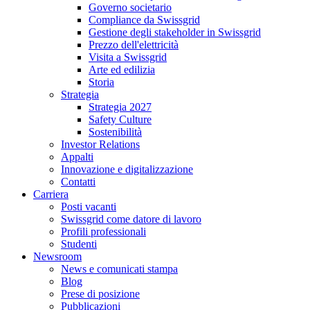
Governo societario
Compliance da Swissgrid
Gestione degli stakeholder in Swissgrid
Prezzo dell'elettricità
Visita a Swissgrid
Arte ed edilizia
Storia
Strategia
Strategia 2027
Safety Culture
Sostenibilità
Investor Relations
Appalti
Innovazione e digitalizzazione
Contatti
Carriera
Posti vacanti
Swissgrid come datore di lavoro
Profili professionali
Studenti
Newsroom
News e comunicati stampa
Blog
Prese di posizione
Pubblicazioni