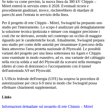
Se tutto va come previsto, la nuova linea da 380 kV Chippis –
Mörel entrerà in servizio entro il 2028. Eventuali ricorsi e
procedimenti giudiziari, invece, rischierebbero di ritardare di
parecchi anni l'entrata in servizio della linea.
Per il progetto di rete Chippis - Mörel, Swissgrid ha preparato uno
studio per l'interramento. Lo scopo è analizzare più dettagliatamente
la soluzione tecnica ipotizzata e stimare con maggior precisione i
costi che ne derivano, avendo nel contempo un occhio di maggior
riguardo per le caratteristiche locali. Attualmente, Swissgrid prepara
uno studio per conto delle autorità per riesaminare il percorso della
linea attraverso l'area protetta nazionale di Pfynwald. Le possibili
varianti del progetto per una linea sotterranea tra Agarn e Chippis
sono esaminate in modo esaustivo, ad es. una variante del cablaggio
nella roccia solida a sud del Pfynwald da scavarsi nella montagna
(dietro al cono di deiezione) o l'accorpamento con il tunnel
dell'autostrada A9 nel Pfynwald.
L'Ufficio federale dell'energia (UFE) ha sospeso la procedura di
autorizzazione per circa 6-9 mesi in modo che Swissgrid possa
effettuare chiarimenti supplementari.
Links
Informazioni dettagliate sul progetto di rete Chippis – Mörel