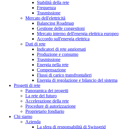
Stabilità della rete
Frequenza
Trasmissione
Mercato dell'elettricità
Balancing Roadmap
Gestione delle congestioni
Mercato interno dell'energia elettrica europeo
Accordo sull'energia elettrica
Dati di rete
Indicatori di rete aggiornati
Produzione e consumo
Trasmissione
Energia nella rete
Compensazione
Flussi di carico transfrontalieri
Energia di regolazione e bilancio del sistema
Progetti di rete
Panoramica dei progetti
La rete del futuro
Accelerazione della rete
Procedure di autorizzazione
Proprietario fondiario
Chi siamo
Azienda
La sfera di responsabilità di Swissgrid