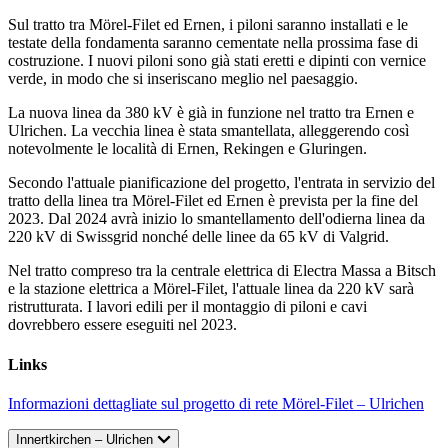
Sul tratto tra Mörel-Filet ed Ernen, i piloni saranno installati e le
testate della fondamenta saranno cementate nella prossima fase di
costruzione. I nuovi piloni sono già stati eretti e dipinti con vernice
verde, in modo che si inseriscano meglio nel paesaggio.
La nuova linea da 380 kV è già in funzione nel tratto tra Ernen e
Ulrichen. La vecchia linea è stata smantellata, alleggerendo così
notevolmente le località di Ernen, Rekingen e Gluringen.
Secondo l'attuale pianificazione del progetto, l'entrata in servizio del
tratto della linea tra Mörel-Filet ed Ernen è prevista per la fine del
2023. Dal 2024 avrà inizio lo smantellamento dell'odierna linea da
220 kV di Swissgrid nonché delle linee da 65 kV di Valgrid.
Nel tratto compreso tra la centrale elettrica di Electra Massa a Bitsch
e la stazione elettrica a Mörel-Filet, l'attuale linea da 220 kV sarà
ristrutturata. I lavori edili per il montaggio di piloni e cavi
dovrebbero essere eseguiti nel 2023.
Links
Informazioni dettagliate sul progetto di rete Mörel-Filet – Ulrichen
Innertkirchen – Ulrichen