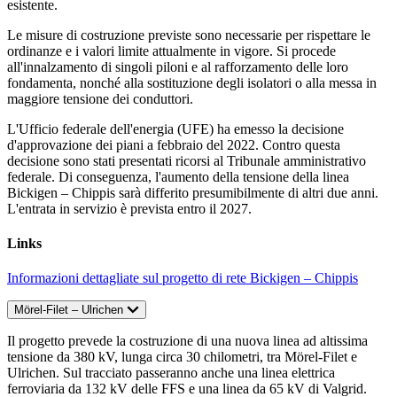
esistente.
Le misure di costruzione previste sono necessarie per rispettare le
ordinanze e i valori limite attualmente in vigore. Si procede
all'innalzamento di singoli piloni e al rafforzamento delle loro
fondamenta, nonché alla sostituzione degli isolatori o alla messa in
maggiore tensione dei conduttori.
L'Ufficio federale dell'energia (UFE) ha emesso la decisione
d'approvazione dei piani a febbraio del 2022. Contro questa
decisione sono stati presentati ricorsi al Tribunale amministrativo
federale. Di conseguenza, l'aumento della tensione della linea
Bickigen – Chippis sarà differito presumibilmente di altri due anni.
L'entrata in servizio è prevista entro il 2027.
Links
Informazioni dettagliate sul progetto di rete Bickigen – Chippis
Mörel-Filet – Ulrichen
Il progetto prevede la costruzione di una nuova linea ad altissima
tensione da 380 kV, lunga circa 30 chilometri, tra Mörel-Filet e
Ulrichen. Sul tracciato passeranno anche una linea elettrica
ferroviaria da 132 kV delle FFS e una linea da 65 kV di Valgrid.