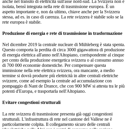
anche nel transito di elettricità sull'asse nord-sud. La Svizzera non è
isolata, bensì integrata nella rete di trasmissione europea. È un
aspetto importante e, non da ultimo, chiave anche per la Svizzera
stessa, ad es. in caso di carenza. La rete svizzera è stabile solo se la
rete europea è stabile.
Produzione di energia e rete di trasmissione in trasformazione
Nel dicembre 2019 la centrale nucleare di Mühleberg è stata spenta.
Questo comporta la perdita di circa 3000 gigawattora di produzione
di energia elettrica all'anno nell'Altopiano, corrispondente al cinque
per cento della produzione energetica svizzera o al consumo annuo
di 700 000 economie domestiche. Per compensare questa
immissione nella rete elettrica svizzera, ora mancante, a medio
termine si dovrà produrre più elettricità in altre centrali elettriche
svizzere, come ad esempio la centrale ad accumulazione con
pompaggio di Nant de Drance, che con 900 MW si attesta tra le più
potenti d'Europa, e trasportarla nell'Altopiano.
Evitare congestioni strutturali
La rete svizzera di trasmissione presenta già oggi congestioni
strutturali. L'infrastruttura di rete nel cantone del Vallese ne è
particolarmente colpita. Il collegamento sicuro delle centrali