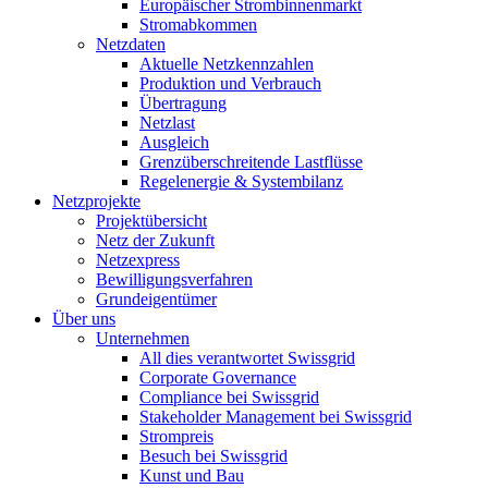
Europäischer Strombinnenmarkt
Stromabkommen
Netzdaten
Aktuelle Netzkennzahlen
Produktion und Verbrauch
Übertragung
Netzlast
Ausgleich
Grenzüberschreitende Lastflüsse
Regelenergie & Systembilanz
Netzprojekte
Projektübersicht
Netz der Zukunft
Netzexpress
Bewilligungsverfahren
Grundeigentümer
Über uns
Unternehmen
All dies verantwortet Swissgrid
Corporate Governance
Compliance bei Swissgrid
Stakeholder Management bei Swissgrid
Strompreis
Besuch bei Swissgrid
Kunst und Bau