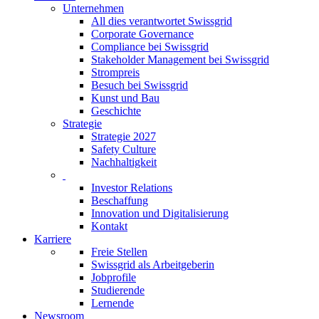
Unternehmen
All dies verantwortet Swissgrid
Corporate Governance
Compliance bei Swissgrid
Stakeholder Management bei Swissgrid
Strompreis
Besuch bei Swissgrid
Kunst und Bau
Geschichte
Strategie
Strategie 2027
Safety Culture
Nachhaltigkeit
Investor Relations
Beschaffung
Innovation und Digitalisierung
Kontakt
Karriere
Freie Stellen
Swissgrid als Arbeitgeberin
Jobprofile
Studierende
Lernende
Newsroom