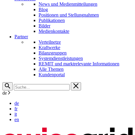
News und Medienmitteilungen
Blog
Positionen und Stellungnahmen
Publikationen
Bilder
Medienkontakte
Partner
Verteilnetze
Kraftwerke
Bilanzgruppen
Systemdienstleistungen
REMIT und marktrelevante Informationen
Alle Themen
Kundenportal
de
de
fr
it
en