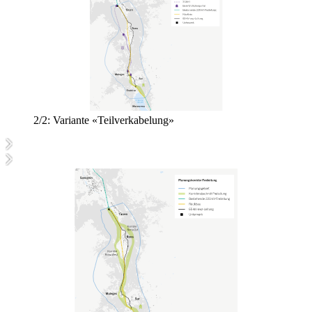
2/2:
Variante «Teilverkabelung»