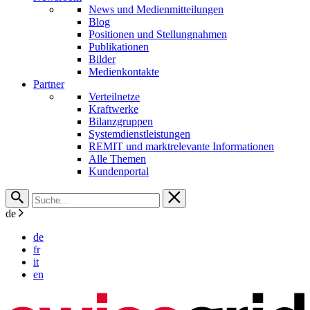
News und Medienmitteilungen
Blog
Positionen und Stellungnahmen
Publikationen
Bilder
Medienkontakte
Partner
Verteilnetze
Kraftwerke
Bilanzgruppen
Systemdienstleistungen
REMIT und marktrelevante Informationen
Alle Themen
Kundenportal
de
de
fr
it
en