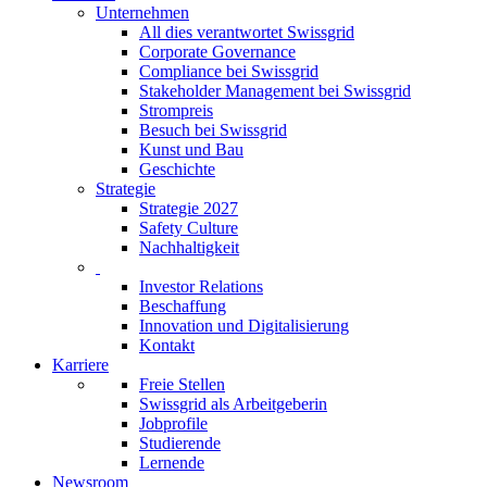
Unternehmen
All dies verantwortet Swissgrid
Corporate Governance
Compliance bei Swissgrid
Stakeholder Management bei Swissgrid
Strompreis
Besuch bei Swissgrid
Kunst und Bau
Geschichte
Strategie
Strategie 2027
Safety Culture
Nachhaltigkeit
Investor Relations
Beschaffung
Innovation und Digitalisierung
Kontakt
Karriere
Freie Stellen
Swissgrid als Arbeitgeberin
Jobprofile
Studierende
Lernende
Newsroom