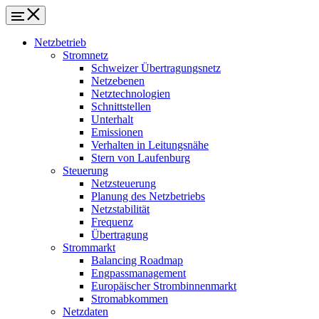
Netzbetrieb
Stromnetz
Schweizer Übertragungsnetz
Netzebenen
Netztechnologien
Schnittstellen
Unterhalt
Emissionen
Verhalten in Leitungsnähe
Stern von Laufenburg
Steuerung
Netzsteuerung
Planung des Netzbetriebs
Netzstabilität
Frequenz
Übertragung
Strommarkt
Balancing Roadmap
Engpassmanagement
Europäischer Strombinnenmarkt
Stromabkommen
Netzdaten