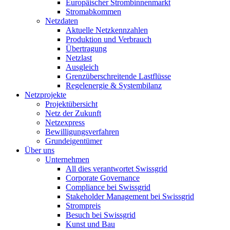
Europäischer Strombinnenmarkt
Stromabkommen
Netzdaten
Aktuelle Netzkennzahlen
Produktion und Verbrauch
Übertragung
Netzlast
Ausgleich
Grenzüberschreitende Lastflüsse
Regelenergie & Systembilanz
Netzprojekte
Projektübersicht
Netz der Zukunft
Netzexpress
Bewilligungsverfahren
Grundeigentümer
Über uns
Unternehmen
All dies verantwortet Swissgrid
Corporate Governance
Compliance bei Swissgrid
Stakeholder Management bei Swissgrid
Strompreis
Besuch bei Swissgrid
Kunst und Bau