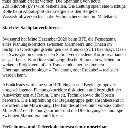
muss deshalb ersetzt werden. Die Spannung von heute
220 Kilovolt (kV) wird beibehalten. Die Leitung spielt eine wichtige
Rolle beim Abtransport der Energie aus den Bergeller
Wasserkraftwerken bis in die Verbraucherzentren im Mittelland.
Start des Sachplanverfahrens
Swissgrid hat Mitte Dezember 2020 beim BFE die Festsetzung
eines Planungskorridors zwischen Marmorera und Tinzen im
Sachplan Übertragungsleitungen des Bundes (SÜL) beantragt. Dazu
hat Swissgrid in einem ersten Schritt verschiedene Korridorvarianten
ausgearbeitet. Korridore sind geografische Räume, in welchen im
weiteren Projektverlauf ein Trassee mit einer bestimmten
Übertragungstechnologie – Freileitung oder Erdkabel – realisiert
werden kann.
Als nächstes wird eine vom BFE eingesetzte Begleitgruppe die
vorgeschlagenen Planungskorridore diskutieren und bezüglich der
Auswirkungen auf Raum, Umwelt, Technik sowie die Kosten
bewerten. Die Empfehlung der Begleitgruppe geht anschliessend in
die öffentliche Mitwirkung. Der Bundesrat bestimmt voraussichtlich
Mitte 2022 den Planungskorridor und die Übertragungstechnologie
zwischen Marmorera und Tinzen.
Freileitungs- und Teilverkabelungsvariante umsetzbar