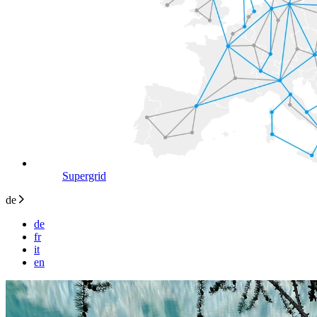
Supergrid
de
de
fr
it
en