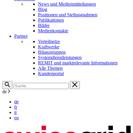
News und Medienmitteilungen
Blog
Positionen und Stellungnahmen
Publikationen
Bilder
Medienkontakte
Partner
Verteilnetze
Kraftwerke
Bilanzgruppen
Systemdienstleistungen
REMIT und marktrelevante Informationen
Alle Themen
Kundenportal
de
de
fr
it
en