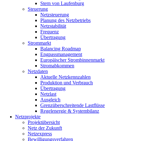
Stern von Laufenburg
Steuerung
Netzsteuerung
Planung des Netzbetriebs
Netzstabilität
Frequenz
Übertragung
Strommarkt
Balancing Roadmap
Engpassmanagement
Europäischer Strombinnenmarkt
Stromabkommen
Netzdaten
Aktuelle Netzkennzahlen
Produktion und Verbrauch
Übertragung
Netzlast
Ausgleich
Grenzüberschreitende Lastflüsse
Regelenergie & Systembilanz
Netzprojekte
Projektübersicht
Netz der Zukunft
Netzexpress
Bewilligungsverfahren