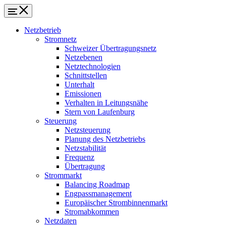
Netzbetrieb
Stromnetz
Schweizer Übertragungsnetz
Netzebenen
Netztechnologien
Schnittstellen
Unterhalt
Emissionen
Verhalten in Leitungsnähe
Stern von Laufenburg
Steuerung
Netzsteuerung
Planung des Netzbetriebs
Netzstabilität
Frequenz
Übertragung
Strommarkt
Balancing Roadmap
Engpassmanagement
Europäischer Strombinnenmarkt
Stromabkommen
Netzdaten