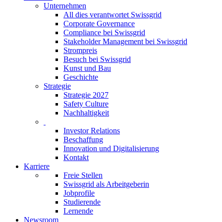
Unternehmen
All dies verantwortet Swissgrid
Corporate Governance
Compliance bei Swissgrid
Stakeholder Management bei Swissgrid
Strompreis
Besuch bei Swissgrid
Kunst und Bau
Geschichte
Strategie
Strategie 2027
Safety Culture
Nachhaltigkeit
Investor Relations
Beschaffung
Innovation und Digitalisierung
Kontakt
Karriere
Freie Stellen
Swissgrid als Arbeitgeberin
Jobprofile
Studierende
Lernende
Newsroom