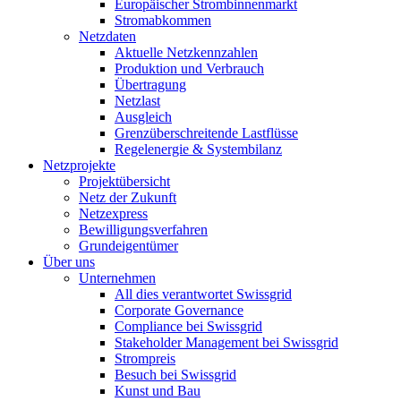
Europäischer Strombinnenmarkt
Stromabkommen
Netzdaten
Aktuelle Netzkennzahlen
Produktion und Verbrauch
Übertragung
Netzlast
Ausgleich
Grenzüberschreitende Lastflüsse
Regelenergie & Systembilanz
Netzprojekte
Projektübersicht
Netz der Zukunft
Netzexpress
Bewilligungsverfahren
Grundeigentümer
Über uns
Unternehmen
All dies verantwortet Swissgrid
Corporate Governance
Compliance bei Swissgrid
Stakeholder Management bei Swissgrid
Strompreis
Besuch bei Swissgrid
Kunst und Bau