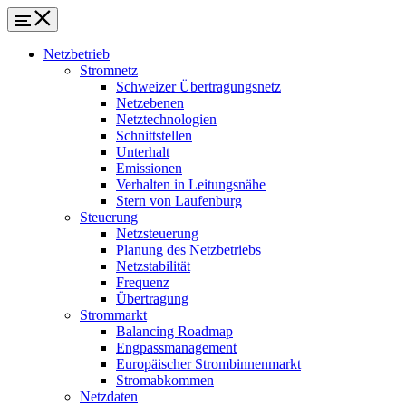
Netzbetrieb
Stromnetz
Schweizer Übertragungsnetz
Netzebenen
Netztechnologien
Schnittstellen
Unterhalt
Emissionen
Verhalten in Leitungsnähe
Stern von Laufenburg
Steuerung
Netzsteuerung
Planung des Netzbetriebs
Netzstabilität
Frequenz
Übertragung
Strommarkt
Balancing Roadmap
Engpassmanagement
Europäischer Strombinnenmarkt
Stromabkommen
Netzdaten