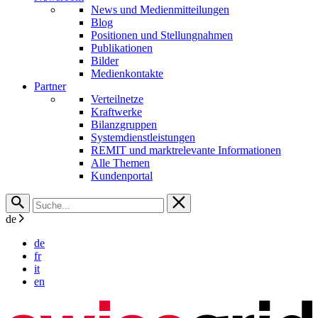
News und Medienmitteilungen
Blog
Positionen und Stellungnahmen
Publikationen
Bilder
Medienkontakte
Partner
Verteilnetze
Kraftwerke
Bilanzgruppen
Systemdienstleistungen
REMIT und marktrelevante Informationen
Alle Themen
Kundenportal
de
de
fr
it
en