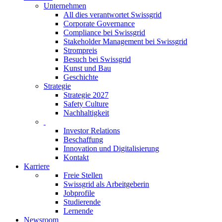
Unternehmen
All dies verantwortet Swissgrid
Corporate Governance
Compliance bei Swissgrid
Stakeholder Management bei Swissgrid
Strompreis
Besuch bei Swissgrid
Kunst und Bau
Geschichte
Strategie
Strategie 2027
Safety Culture
Nachhaltigkeit
Investor Relations
Beschaffung
Innovation und Digitalisierung
Kontakt
Karriere
Freie Stellen
Swissgrid als Arbeitgeberin
Jobprofile
Studierende
Lernende
Newsroom