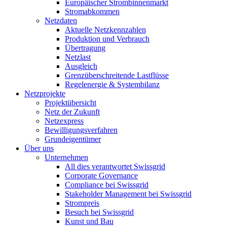
Europäischer Strombinnenmarkt
Stromabkommen
Netzdaten
Aktuelle Netzkennzahlen
Produktion und Verbrauch
Übertragung
Netzlast
Ausgleich
Grenzüberschreitende Lastflüsse
Regelenergie & Systembilanz
Netzprojekte
Projektübersicht
Netz der Zukunft
Netzexpress
Bewilligungsverfahren
Grundeigentümer
Über uns
Unternehmen
All dies verantwortet Swissgrid
Corporate Governance
Compliance bei Swissgrid
Stakeholder Management bei Swissgrid
Strompreis
Besuch bei Swissgrid
Kunst und Bau