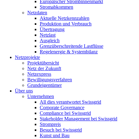
Europäischer Strombinnenmarkt
Stromabkommen
Netzdaten
Aktuelle Netzkennzahlen
Produktion und Verbrauch
Übertragung
Netzlast
Ausgleich
Grenzüberschreitende Lastflüsse
Regelenergie & Systembilanz
Netzprojekte
Projektübersicht
Netz der Zukunft
Netzexpress
Bewilligungsverfahren
Grundeigentümer
Über uns
Unternehmen
All dies verantwortet Swissgrid
Corporate Governance
Compliance bei Swissgrid
Stakeholder Management bei Swissgrid
Strompreis
Besuch bei Swissgrid
Kunst und Bau