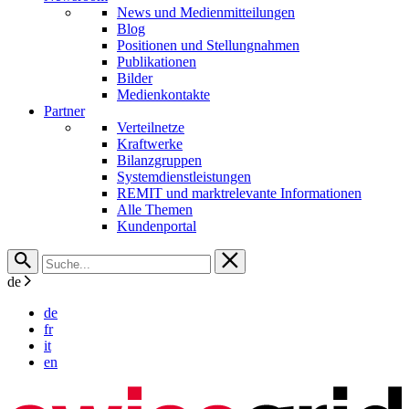
News und Medienmitteilungen
Blog
Positionen und Stellungnahmen
Publikationen
Bilder
Medienkontakte
Partner
Verteilnetze
Kraftwerke
Bilanzgruppen
Systemdienstleistungen
REMIT und marktrelevante Informationen
Alle Themen
Kundenportal
de
de
fr
it
en