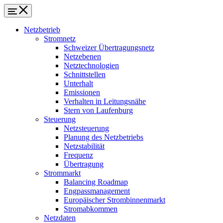
Netzbetrieb
Stromnetz
Schweizer Übertragungsnetz
Netzebenen
Netztechnologien
Schnittstellen
Unterhalt
Emissionen
Verhalten in Leitungsnähe
Stern von Laufenburg
Steuerung
Netzsteuerung
Planung des Netzbetriebs
Netzstabilität
Frequenz
Übertragung
Strommarkt
Balancing Roadmap
Engpassmanagement
Europäischer Strombinnenmarkt
Stromabkommen
Netzdaten