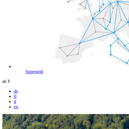
Supergrid
de
de
fr
it
en