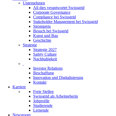
Unternehmen
All dies verantwortet Swissgrid
Corporate Governance
Compliance bei Swissgrid
Stakeholder Management bei Swissgrid
Strompreis
Besuch bei Swissgrid
Kunst und Bau
Geschichte
Strategie
Strategie 2027
Safety Culture
Nachhaltigkeit
Investor Relations
Beschaffung
Innovation und Digitalisierung
Kontakt
Karriere
Freie Stellen
Swissgrid als Arbeitgeberin
Jobprofile
Studierende
Lernende
Newsroom