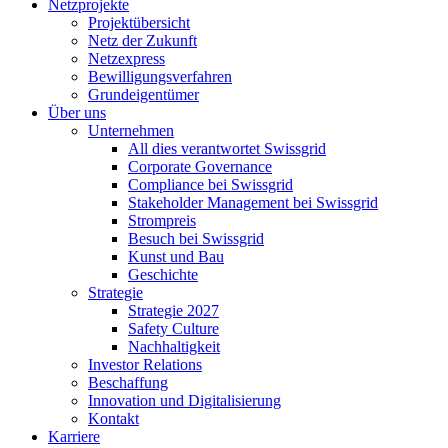
Netzprojekte
Projektübersicht
Netz der Zukunft
Netzexpress
Bewilligungsverfahren
Grundeigentümer
Über uns
Unternehmen
All dies verantwortet Swissgrid
Corporate Governance
Compliance bei Swissgrid
Stakeholder Management bei Swissgrid
Strompreis
Besuch bei Swissgrid
Kunst und Bau
Geschichte
Strategie
Strategie 2027
Safety Culture
Nachhaltigkeit
Investor Relations
Beschaffung
Innovation und Digitalisierung
Kontakt
Karriere