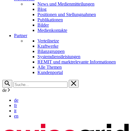
News und Medienmitteilungen
Blog
Positionen und Stellungnahmen
Publikationen
Bilder
Medienkontakte
Partner
Verteilnetze
Kraftwerke
Bilanzgruppen
Systemdienstleistungen
REMIT und marktrelevante Informationen
Alle Themen
Kundenportal
de
de
fr
it
en