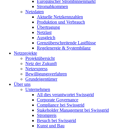
Europäischer Strombinnenmarkt
Stromabkommen
Netzdaten
Aktuelle Netzkennzahlen
Produktion und Verbrauch
Übertragung
Netzlast
Ausgleich
Grenzüberschreitende Lastflüsse
Regelenergie & Systembilanz
Netzprojekte
Projektübersicht
Netz der Zukunft
Netzexpress
Bewilligungsverfahren
Grundeigentümer
Über uns
Unternehmen
All dies verantwortet Swissgrid
Corporate Governance
Compliance bei Swissgrid
Stakeholder Management bei Swissgrid
Strompreis
Besuch bei Swissgrid
Kunst und Bau