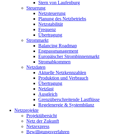
Stern von Laufenburg
Steuerung
Netzsteuerung
Planung des Netzbetriebs
Netzstabilität
Frequenz
Übertragung
Strommarkt
Balancing Roadmap
Engpassmanagement
Europäischer Strombinnenmarkt
Stromabkommen
Netzdaten
Aktuelle Netzkennzahlen
Produktion und Verbrauch
Übertragung
Netzlast
Ausgleich
Grenzüberschreitende Lastflüsse
Regelenergie & Systembilanz
Netzprojekte
Projektübersicht
Netz der Zukunft
Netzexpress
Bewilligungsverfahren