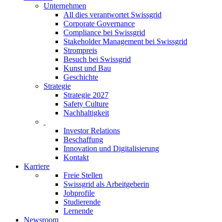
Unternehmen
All dies verantwortet Swissgrid
Corporate Governance
Compliance bei Swissgrid
Stakeholder Management bei Swissgrid
Strompreis
Besuch bei Swissgrid
Kunst und Bau
Geschichte
Strategie
Strategie 2027
Safety Culture
Nachhaltigkeit
Investor Relations
Beschaffung
Innovation und Digitalisierung
Kontakt
Karriere
Freie Stellen
Swissgrid als Arbeitgeberin
Jobprofile
Studierende
Lernende
Newsroom