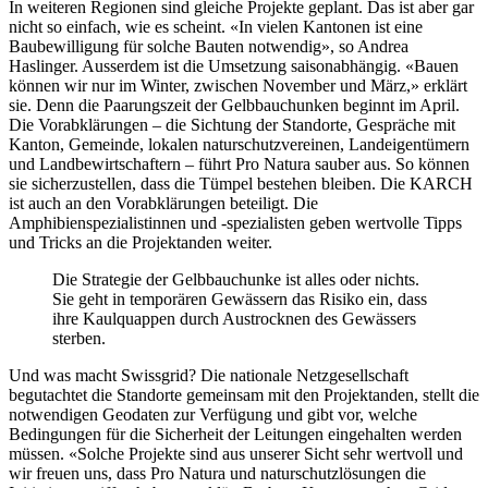
In weiteren Regionen sind gleiche Projekte geplant. Das ist aber gar
nicht so einfach, wie es scheint. «In vielen Kantonen ist eine
Baubewilligung für solche Bauten notwendig», so Andrea
Haslinger. Ausserdem ist die Umsetzung saisonabhängig. «Bauen
können wir nur im Winter, zwischen November und März,» erklärt
sie. Denn die Paarungszeit der Gelbbauchunken beginnt im April.
Die Vorabklärungen – die Sichtung der Standorte, Gespräche mit
Kanton, Gemeinde, lokalen naturschutzvereinen, Landeigentümern
und Landbewirtschaftern – führt Pro Natura sauber aus. So können
sie sicherzustellen, dass die Tümpel bestehen bleiben. Die KARCH
ist auch an den Vorabklärungen beteiligt. Die
Amphibienspezialistinnen und -spezialisten geben wertvolle Tipps
und Tricks an die Projektanden weiter.
Die Strategie der Gelbbauchunke ist alles oder nichts.
Sie geht in temporären Gewässern das Risiko ein, dass
ihre Kaulquappen durch Austrocknen des Gewässers
sterben.
Und was macht Swissgrid? Die nationale Netzgesellschaft
begutachtet die Standorte gemeinsam mit den Projektanden, stellt die
notwendigen Geodaten zur Verfügung und gibt vor, welche
Bedingungen für die Sicherheit der Leitungen eingehalten werden
müssen. «Solche Projekte sind aus unserer Sicht sehr wertvoll und
wir freuen uns, dass Pro Natura und naturschutzlösungen die