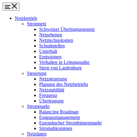
Netzbetrieb
Stromnetz
Schweizer Übertragungsnetz
Netzebenen
Netztechnologien
Schnittstellen
Unterhalt
Emissionen
Verhalten in Leitungsnähe
Stern von Laufenburg
Steuerung
Netzsteuerung
Planung des Netzbetriebs
Netzstabilität
Frequenz
Übertragung
Strommarkt
Balancing Roadmap
Engpassmanagement
Europäischer Strombinnenmarkt
Stromabkommen
Netzdaten