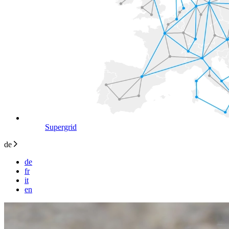
Supergrid
de
de
fr
it
en