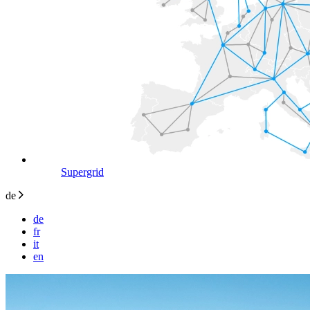
Supergrid
de
de
fr
it
en