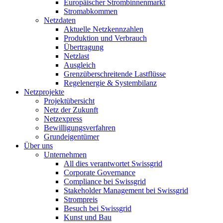
Europäischer Strombinnenmarkt
Stromabkommen
Netzdaten
Aktuelle Netzkennzahlen
Produktion und Verbrauch
Übertragung
Netzlast
Ausgleich
Grenzüberschreitende Lastflüsse
Regelenergie & Systembilanz
Netzprojekte
Projektübersicht
Netz der Zukunft
Netzexpress
Bewilligungsverfahren
Grundeigentümer
Über uns
Unternehmen
All dies verantwortet Swissgrid
Corporate Governance
Compliance bei Swissgrid
Stakeholder Management bei Swissgrid
Strompreis
Besuch bei Swissgrid
Kunst und Bau