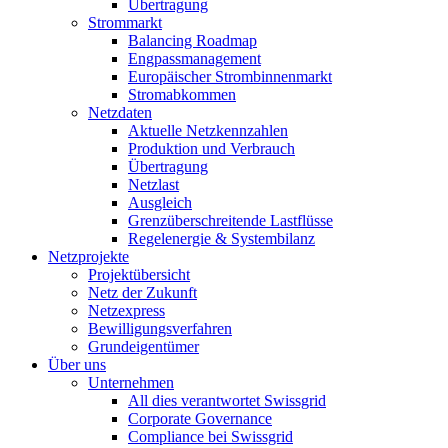
Übertragung
Strommarkt
Balancing Roadmap
Engpassmanagement
Europäischer Strombinnenmarkt
Stromabkommen
Netzdaten
Aktuelle Netzkennzahlen
Produktion und Verbrauch
Übertragung
Netzlast
Ausgleich
Grenzüberschreitende Lastflüsse
Regelenergie & Systembilanz
Netzprojekte
Projektübersicht
Netz der Zukunft
Netzexpress
Bewilligungsverfahren
Grundeigentümer
Über uns
Unternehmen
All dies verantwortet Swissgrid
Corporate Governance
Compliance bei Swissgrid