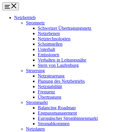
Netzbetrieb
Stromnetz
Schweizer Übertragungsnetz
Netzebenen
Netztechnologien
Schnittstellen
Unterhalt
Emissionen
Verhalten in Leitungsnähe
Stern von Laufenburg
Steuerung
Netzsteuerung
Planung des Netzbetriebs
Netzstabilität
Frequenz
Übertragung
Strommarkt
Balancing Roadmap
Engpassmanagement
Europäischer Strombinnenmarkt
Stromabkommen
Netzdaten