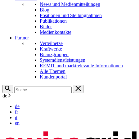
News und Medienmitteilungen
Blog
Positionen und Stellungnahmen
Publikationen
Bilder
Medienkontakte
Partner
Verteilnetze
Kraftwerke
Bilanzgruppen
Systemdienstleistungen
REMIT und marktrelevante Informationen
Alle Themen
Kundenportal
de
de
fr
it
en