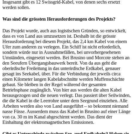
Insgesamt gibt es 12 Swissgrid-Kabel, von denen sechs ersetzt
werden sollen.
Was sind die grössten Herausforderungen des Projekts?
Das Projekt wurde, auch aus logistischen Gründen, so entwickelt,
dass es von Land aus umzusetzen ist. Deshalb ist die grösste
Herausforderung bei diesem Projekt, das 2,4 km Kabel von einem
Ufer zum anderen zu verlegen. Ein Schiff ist nicht erforderlich,
sondern würde nur in Ausnahmefällen, bei unvorhergesehenen
Umständen, eingesetzt werden. Bei Brusino und Morcote stehen an
den Seeufern Übergangsbauwerk bereit. Von da aus geht die
oberirdische Freileitung in das unterirdische Erdkabel, genauer
gesagt ins Seekabel, über. Für die Verbindung der jeweils circa
einen Kilometer langen Kabelabschnitte werden Muffenschächte
gebaut. Sie bleiben in der Regel während der gesamten
Betriebsphase zugänglich. Von hier aus werden die alten Kabel
herausgezogen und die neuen verlegt. Das passiert über Seilwinden,
die die Kabel in die Leerrohre unter dem Seegrund einziehen. Alle
Arbeiten werden also von Land ausgeführt – so bekommt niemand
nasse Füsse. Ausserdem muss das Kabel in Brusino auf einer Länge
von ca. 30 m im Kanal abgeschirmt werden. Das dient der
Einhaltung der elektromagnetischen Emissionen.
Gibt es Unterschiede zwischen See- und Erdkabeln? Haben sie