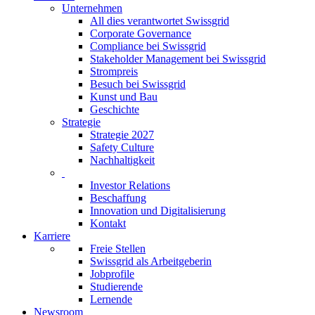
Unternehmen
All dies verantwortet Swissgrid
Corporate Governance
Compliance bei Swissgrid
Stakeholder Management bei Swissgrid
Strompreis
Besuch bei Swissgrid
Kunst und Bau
Geschichte
Strategie
Strategie 2027
Safety Culture
Nachhaltigkeit
Investor Relations
Beschaffung
Innovation und Digitalisierung
Kontakt
Karriere
Freie Stellen
Swissgrid als Arbeitgeberin
Jobprofile
Studierende
Lernende
Newsroom