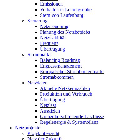
Emissionen
Verhalten in Leitungsnähe
Stern von Laufenburg
Steuerung
Netzsteuerung
Planung des Netzbetriebs
Netzstabilität
Frequenz
Übertragung
Strommarkt
Balancing Roadmap
Engpassmanagement
Europäischer Strombinnenmarkt
Stromabkommen
Netzdaten
Aktuelle Netzkennzahlen
Produktion und Verbrauch
Übertragung
Netzlast
Ausgleich
Grenzüberschreitende Lastflüsse
Regelenergie & Systembilanz
Netzprojekte
Projektübersicht
Netz der Zukunft