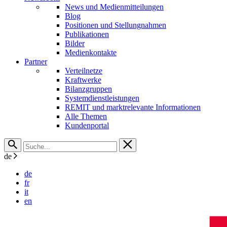
News und Medienmitteilungen
Blog
Positionen und Stellungnahmen
Publikationen
Bilder
Medienkontakte
Partner
Verteilnetze
Kraftwerke
Bilanzgruppen
Systemdienstleistungen
REMIT und marktrelevante Informationen
Alle Themen
Kundenportal
de
de
fr
it
en