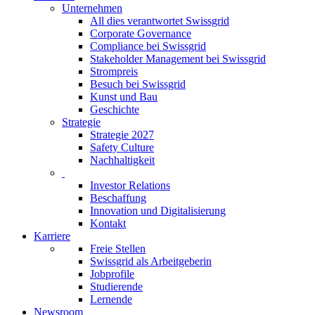
Unternehmen
All dies verantwortet Swissgrid
Corporate Governance
Compliance bei Swissgrid
Stakeholder Management bei Swissgrid
Strompreis
Besuch bei Swissgrid
Kunst und Bau
Geschichte
Strategie
Strategie 2027
Safety Culture
Nachhaltigkeit
Investor Relations
Beschaffung
Innovation und Digitalisierung
Kontakt
Karriere
Freie Stellen
Swissgrid als Arbeitgeberin
Jobprofile
Studierende
Lernende
Newsroom