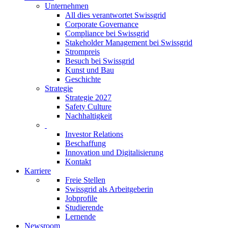
Unternehmen
All dies verantwortet Swissgrid
Corporate Governance
Compliance bei Swissgrid
Stakeholder Management bei Swissgrid
Strompreis
Besuch bei Swissgrid
Kunst und Bau
Geschichte
Strategie
Strategie 2027
Safety Culture
Nachhaltigkeit
Investor Relations
Beschaffung
Innovation und Digitalisierung
Kontakt
Karriere
Freie Stellen
Swissgrid als Arbeitgeberin
Jobprofile
Studierende
Lernende
Newsroom