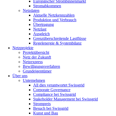
Europäischer Strombinnenmarkt
Stromabkommen
Netzdaten
Aktuelle Netzkennzahlen
Produktion und Verbrauch
Übertragung
Netzlast
Ausgleich
Grenzüberschreitende Lastflüsse
Regelenergie & Systembilanz
Netzprojekte
Projektübersicht
Netz der Zukunft
Netzexpress
Bewilligungsverfahren
Grundeigentümer
Über uns
Unternehmen
All dies verantwortet Swissgrid
Corporate Governance
Compliance bei Swissgrid
Stakeholder Management bei Swissgrid
Strompreis
Besuch bei Swissgrid
Kunst und Bau