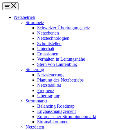
Netzbetrieb
Stromnetz
Schweizer Übertragungsnetz
Netzebenen
Netztechnologien
Schnittstellen
Unterhalt
Emissionen
Verhalten in Leitungsnähe
Stern von Laufenburg
Steuerung
Netzsteuerung
Planung des Netzbetriebs
Netzstabilität
Frequenz
Übertragung
Strommarkt
Balancing Roadmap
Engpassmanagement
Europäischer Strombinnenmarkt
Stromabkommen
Netzdaten