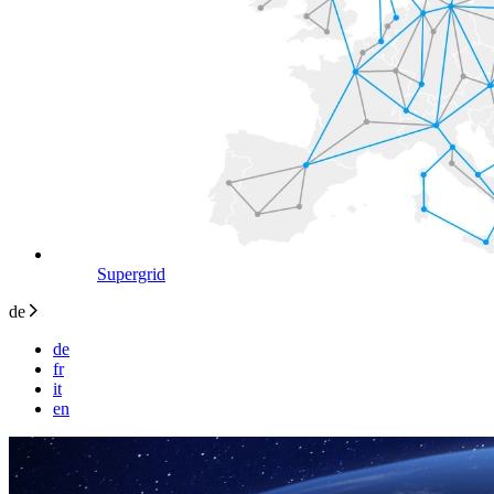
Supergrid
de
de
fr
it
en