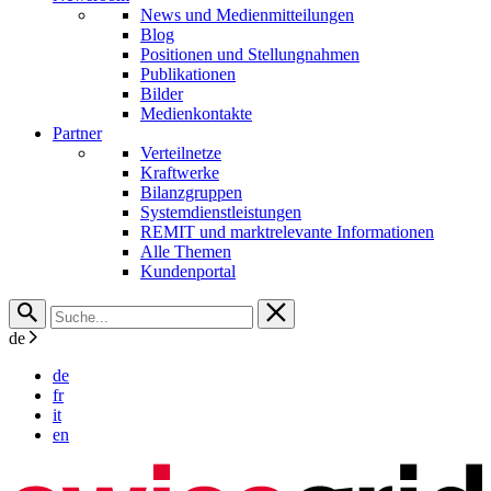
News und Medienmitteilungen
Blog
Positionen und Stellungnahmen
Publikationen
Bilder
Medienkontakte
Partner
Verteilnetze
Kraftwerke
Bilanzgruppen
Systemdienstleistungen
REMIT und marktrelevante Informationen
Alle Themen
Kundenportal
de
de
fr
it
en