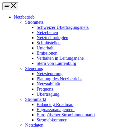
Netzbetrieb
Stromnetz
Schweizer Übertragungsnetz
Netzebenen
Netztechnologien
Schnittstellen
Unterhalt
Emissionen
Verhalten in Leitungsnähe
Stern von Laufenburg
Steuerung
Netzsteuerung
Planung des Netzbetriebs
Netzstabilität
Frequenz
Übertragung
Strommarkt
Balancing Roadmap
Engpassmanagement
Europäischer Strombinnenmarkt
Stromabkommen
Netzdaten