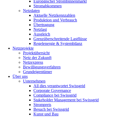
Europäischer Strombinnenmarkt
Stromabkommen
Netzdaten
Aktuelle Netzkennzahlen
Produktion und Verbrauch
Übertragung
Netzlast
Ausgleich
Grenzüberschreitende Lastflüsse
Regelenergie & Systembilanz
Netzprojekte
Projektübersicht
Netz der Zukunft
Netzexpress
Bewilligungsverfahren
Grundeigentümer
Über uns
Unternehmen
All dies verantwortet Swissgrid
Corporate Governance
Compliance bei Swissgrid
Stakeholder Management bei Swissgrid
Strompreis
Besuch bei Swissgrid
Kunst und Bau