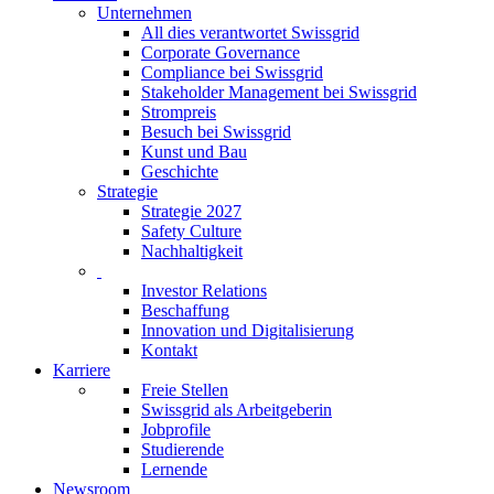
Unternehmen
All dies verantwortet Swissgrid
Corporate Governance
Compliance bei Swissgrid
Stakeholder Management bei Swissgrid
Strompreis
Besuch bei Swissgrid
Kunst und Bau
Geschichte
Strategie
Strategie 2027
Safety Culture
Nachhaltigkeit
Investor Relations
Beschaffung
Innovation und Digitalisierung
Kontakt
Karriere
Freie Stellen
Swissgrid als Arbeitgeberin
Jobprofile
Studierende
Lernende
Newsroom