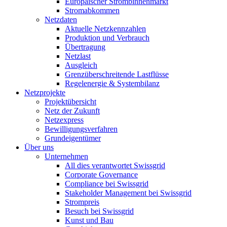
Europäischer Strombinnenmarkt
Stromabkommen
Netzdaten
Aktuelle Netzkennzahlen
Produktion und Verbrauch
Übertragung
Netzlast
Ausgleich
Grenzüberschreitende Lastflüsse
Regelenergie & Systembilanz
Netzprojekte
Projektübersicht
Netz der Zukunft
Netzexpress
Bewilligungsverfahren
Grundeigentümer
Über uns
Unternehmen
All dies verantwortet Swissgrid
Corporate Governance
Compliance bei Swissgrid
Stakeholder Management bei Swissgrid
Strompreis
Besuch bei Swissgrid
Kunst und Bau