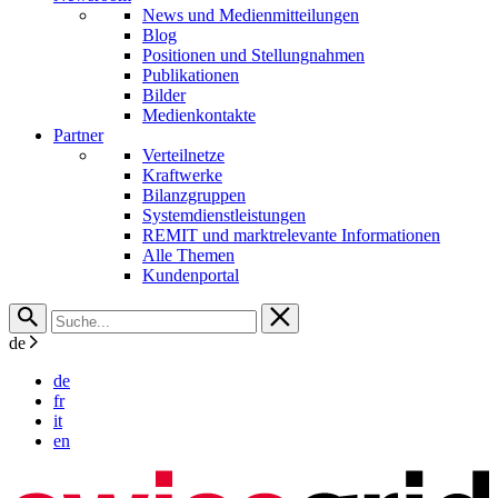
News und Medienmitteilungen
Blog
Positionen und Stellungnahmen
Publikationen
Bilder
Medienkontakte
Partner
Verteilnetze
Kraftwerke
Bilanzgruppen
Systemdienstleistungen
REMIT und marktrelevante Informationen
Alle Themen
Kundenportal
de
de
fr
it
en