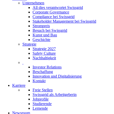
Unternehmen
All dies verantwortet Swissgrid
Corporate Governance
Compliance bei Swissgrid
Stakeholder Management bei Swissgrid
Strompreis
Besuch bei Swissgrid
Kunst und Bau
Geschichte
Strategie
Strategie 2027
Safety Culture
Nachhaltigkeit
Investor Relations
Beschaffung
Innovation und Digitalisierung
Kontakt
Karriere
Freie Stellen
Swissgrid als Arbeitgeberin
Jobprofile
Studierende
Lernende
Newsroom