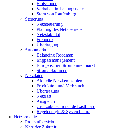
Emissionen
Verhalten in Leitungsnähe
Stern von Laufenburg
Steuerung
Netzsteuerung
Planung des Netzbetriebs
Netzstabilität
Frequenz
Übertragung
Strommarkt
Balancing Roadmap
Engpassmanagement
Europäischer Strombinnenmarkt
Stromabkommen
Netzdaten
Aktuelle Netzkennzahlen
Produktion und Verbrauch
Übertragung
Netzlast
Ausgleich
Grenzüberschreitende Lastflüsse
Regelenergie & Systembilanz
Netzprojekte
Projektübersicht
Netz der Zukunft