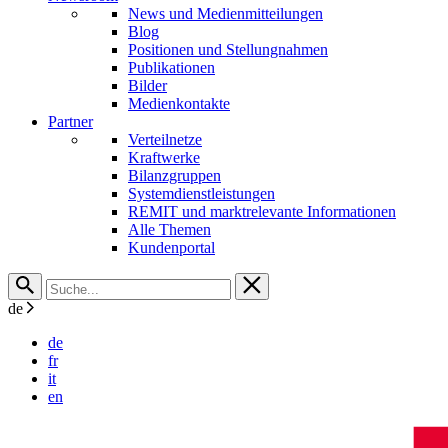
News und Medienmitteilungen
Blog
Positionen und Stellungnahmen
Publikationen
Bilder
Medienkontakte
Partner
Verteilnetze
Kraftwerke
Bilanzgruppen
Systemdienstleistungen
REMIT und marktrelevante Informationen
Alle Themen
Kundenportal
de
de
fr
it
en