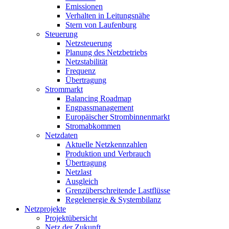
Emissionen
Verhalten in Leitungsnähe
Stern von Laufenburg
Steuerung
Netzsteuerung
Planung des Netzbetriebs
Netzstabilität
Frequenz
Übertragung
Strommarkt
Balancing Roadmap
Engpassmanagement
Europäischer Strombinnenmarkt
Stromabkommen
Netzdaten
Aktuelle Netzkennzahlen
Produktion und Verbrauch
Übertragung
Netzlast
Ausgleich
Grenzüberschreitende Lastflüsse
Regelenergie & Systembilanz
Netzprojekte
Projektübersicht
Netz der Zukunft