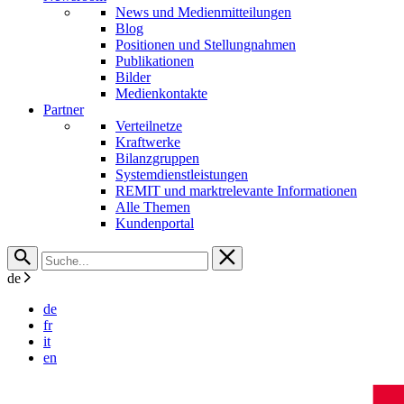
News und Medienmitteilungen
Blog
Positionen und Stellungnahmen
Publikationen
Bilder
Medienkontakte
Partner
Verteilnetze
Kraftwerke
Bilanzgruppen
Systemdienstleistungen
REMIT und marktrelevante Informationen
Alle Themen
Kundenportal
de
de
fr
it
en