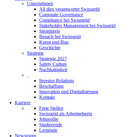
Unternehmen
All dies verantwortet Swissgrid
Corporate Governance
Compliance bei Swissgrid
Stakeholder Management bei Swissgrid
Strompreis
Besuch bei Swissgrid
Kunst und Bau
Geschichte
Strategie
Strategie 2027
Safety Culture
Nachhaltigkeit
Investor Relations
Beschaffung
Innovation und Digitalisierung
Kontakt
Karriere
Freie Stellen
Swissgrid als Arbeitgeberin
Jobprofile
Studierende
Lernende
Newsroom