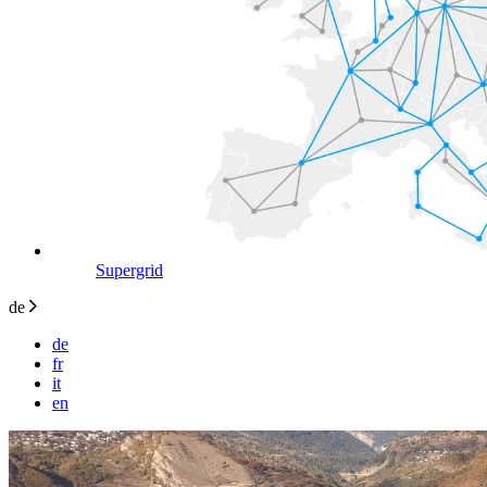
Supergrid
de
de
fr
it
en