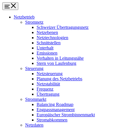
Netzbetrieb
Stromnetz
Schweizer Übertragungsnetz
Netzebenen
Netztechnologien
Schnittstellen
Unterhalt
Emissionen
Verhalten in Leitungsnähe
Stern von Laufenburg
Steuerung
Netzsteuerung
Planung des Netzbetriebs
Netzstabilität
Frequenz
Übertragung
Strommarkt
Balancing Roadmap
Engpassmanagement
Europäischer Strombinnenmarkt
Stromabkommen
Netzdaten