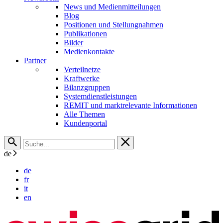
News und Medienmitteilungen
Blog
Positionen und Stellungnahmen
Publikationen
Bilder
Medienkontakte
Partner
Verteilnetze
Kraftwerke
Bilanzgruppen
Systemdienstleistungen
REMIT und marktrelevante Informationen
Alle Themen
Kundenportal
de
de
fr
it
en