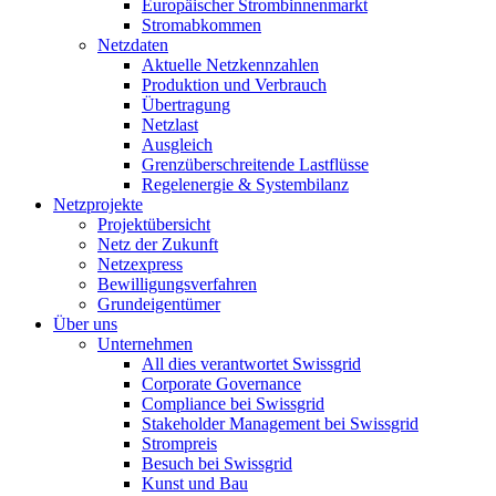
Europäischer Strombinnenmarkt
Stromabkommen
Netzdaten
Aktuelle Netzkennzahlen
Produktion und Verbrauch
Übertragung
Netzlast
Ausgleich
Grenzüberschreitende Lastflüsse
Regelenergie & Systembilanz
Netzprojekte
Projektübersicht
Netz der Zukunft
Netzexpress
Bewilligungsverfahren
Grundeigentümer
Über uns
Unternehmen
All dies verantwortet Swissgrid
Corporate Governance
Compliance bei Swissgrid
Stakeholder Management bei Swissgrid
Strompreis
Besuch bei Swissgrid
Kunst und Bau