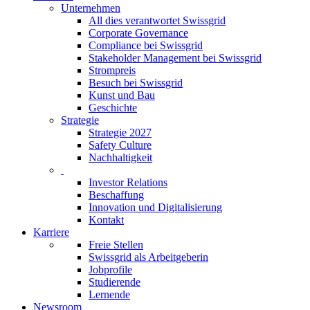
Unternehmen
All dies verantwortet Swissgrid
Corporate Governance
Compliance bei Swissgrid
Stakeholder Management bei Swissgrid
Strompreis
Besuch bei Swissgrid
Kunst und Bau
Geschichte
Strategie
Strategie 2027
Safety Culture
Nachhaltigkeit
Investor Relations
Beschaffung
Innovation und Digitalisierung
Kontakt
Karriere
Freie Stellen
Swissgrid als Arbeitgeberin
Jobprofile
Studierende
Lernende
Newsroom