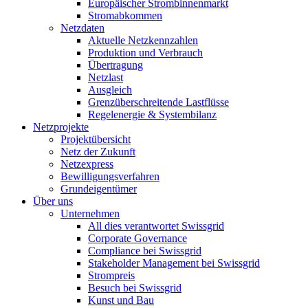
Europäischer Strombinnenmarkt
Stromabkommen
Netzdaten
Aktuelle Netzkennzahlen
Produktion und Verbrauch
Übertragung
Netzlast
Ausgleich
Grenzüberschreitende Lastflüsse
Regelenergie & Systembilanz
Netzprojekte
Projektübersicht
Netz der Zukunft
Netzexpress
Bewilligungsverfahren
Grundeigentümer
Über uns
Unternehmen
All dies verantwortet Swissgrid
Corporate Governance
Compliance bei Swissgrid
Stakeholder Management bei Swissgrid
Strompreis
Besuch bei Swissgrid
Kunst und Bau