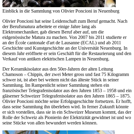
Einblick in die Sammlung von Olivier Poncioni in Neuenburg
Olivier Poncioni hat seine Leidenschaft zum Beruf gemacht. Nach
der Berufsmatura arbeitete er einige Jahre lang als
Elektromechaniker, gab diesen Beruf aber auf, um die
eidgenössische Matura zu machen. Von 2007 bis 2011 studierte er
an der École cantonale d'art de Lausanne (ECAL) und ab 2011
Geschichte und Kunstgeschichte an der Universität Neuenburg. In
diesem Jahr eröffnete er sein Geschäft für die Restaurierung und den
Verkauf von antiken elektrischen Lampen in Neuenburg.
Der Keramikisolator aus den 50er-Jahren der alten Leitung
Chamoson – Chippis, der zwei Meter gross und fast 75 Kilogramm
schwer ist, ist aber bei weitem nicht das älteste Stück in seiner
Sammlung. Im Rampenlicht seiner Sammlung stehen ein
französischer Telegrafenisolator aus den Jahren 1853 – 1958 und ein
gläserner Schweizer Telegrafenisolator aus den Jahren 1865 – 1875.
Olivier Poncioni möchte seine Erfolgsgeschichte fortsetzen. Er hofft,
dass seine Sammlung ihn überleben wird. In ferner Zukunft könnte
er sich vorstellen, dass sie in ein Schweizer Museum kommt, das der
Rolle der Schweiz als Pionierin der Elektrizität gewidmet ist und wo
seine Stücke von allen bewundert werden können.