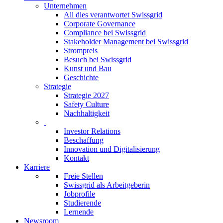
Unternehmen
All dies verantwortet Swissgrid
Corporate Governance
Compliance bei Swissgrid
Stakeholder Management bei Swissgrid
Strompreis
Besuch bei Swissgrid
Kunst und Bau
Geschichte
Strategie
Strategie 2027
Safety Culture
Nachhaltigkeit
Investor Relations
Beschaffung
Innovation und Digitalisierung
Kontakt
Karriere
Freie Stellen
Swissgrid als Arbeitgeberin
Jobprofile
Studierende
Lernende
Newsroom