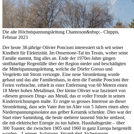
Die alte Höchstspannungsleitung Chamoson&nbsp;– Chippis,
Februar 2023
Der heute 38-jährige Olivier Poncioni interessiert sich seit seiner
Kindheit für Elektrizität. Im Onsernone-Tal im Tessin, woher seine
Familie stammt, fing alles an. Ende der 1970er-Jahre gingen
sintflutartige Regenfälle über der Region nieder und beschädigten
die Mittelspannungsleitung, welche die Dörfer Gresso und
Vergeletto mit Strom versorgte. Eine neue Stromleitung wurde
gebaut und das alte Familienhaus, in dem die Familie Poncioni ihre
Ferien verbrachte, erhielt in einer Entfernung von 60 Metern einen
18 Meter hohen Metallmast. Der kleine Olivier war fasziniert von
«diesem grossen Ding» aus Metall, das er voller Freude in seinen
Kinderzeichnungen malte. Er zeigte so grosses Interesse an dieser
Stromleitung, dass sein Vater ihm im Alter von 5 Jahren einen alten
Niederspannungsisolator aus gelber Keramik schenkte. Dies war der
Start einer Sammlung, die heute mehrere tausend Stücke umfasst,
die mit elektrischer Energie zu tun haben. Haushaltsgeräte – über
300 Toaster, die zwischen 1905 und 1960 in ganz Europa hergestellt
wurden – Lampen, Isolatoren, Stromkabel, Sicherungen,