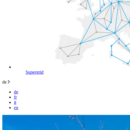
Supergrid
de
de
fr
it
en