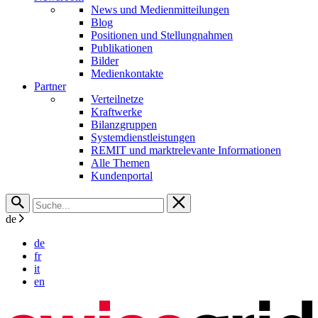
News und Medienmitteilungen
Blog
Positionen und Stellungnahmen
Publikationen
Bilder
Medienkontakte
Partner
Verteilnetze
Kraftwerke
Bilanzgruppen
Systemdienstleistungen
REMIT und marktrelevante Informationen
Alle Themen
Kundenportal
de
de
fr
it
en