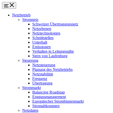
Netzbetrieb
Stromnetz
Schweizer Übertragungsnetz
Netzebenen
Netztechnologien
Schnittstellen
Unterhalt
Emissionen
Verhalten in Leitungsnähe
Stern von Laufenburg
Steuerung
Netzsteuerung
Planung des Netzbetriebs
Netzstabilität
Frequenz
Übertragung
Strommarkt
Balancing Roadmap
Engpassmanagement
Europäischer Strombinnenmarkt
Stromabkommen
Netzdaten