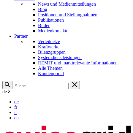
News und Medienmitteilungen
Blog
Positionen und Stellungnahmen
Publikationen
Bilder
Medienkontakte
Partner
Verteilnetze
Kraftwerke
Bilanzgruppen
Systemdienstleistungen
REMIT und marktrelevante Informationen
Alle Themen
Kundenportal
de
de
fr
it
en