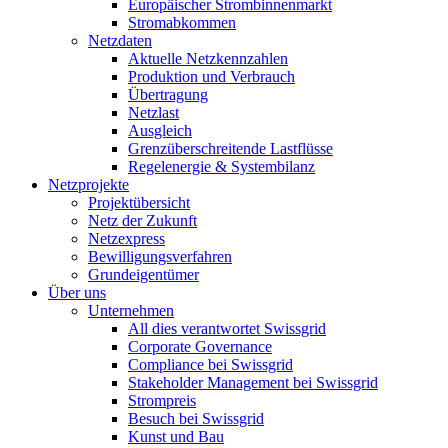
Europäischer Strombinnenmarkt
Stromabkommen
Netzdaten
Aktuelle Netzkennzahlen
Produktion und Verbrauch
Übertragung
Netzlast
Ausgleich
Grenzüberschreitende Lastflüsse
Regelenergie & Systembilanz
Netzprojekte
Projektübersicht
Netz der Zukunft
Netzexpress
Bewilligungsverfahren
Grundeigentümer
Über uns
Unternehmen
All dies verantwortet Swissgrid
Corporate Governance
Compliance bei Swissgrid
Stakeholder Management bei Swissgrid
Strompreis
Besuch bei Swissgrid
Kunst und Bau