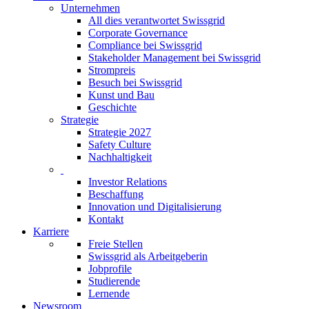
Unternehmen
All dies verantwortet Swissgrid
Corporate Governance
Compliance bei Swissgrid
Stakeholder Management bei Swissgrid
Strompreis
Besuch bei Swissgrid
Kunst und Bau
Geschichte
Strategie
Strategie 2027
Safety Culture
Nachhaltigkeit
Investor Relations
Beschaffung
Innovation und Digitalisierung
Kontakt
Karriere
Freie Stellen
Swissgrid als Arbeitgeberin
Jobprofile
Studierende
Lernende
Newsroom