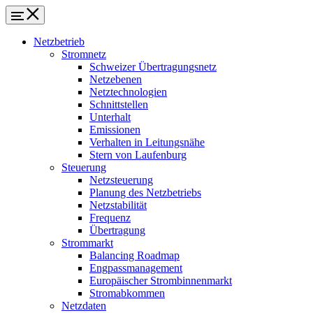
Netzbetrieb
Stromnetz
Schweizer Übertragungsnetz
Netzebenen
Netztechnologien
Schnittstellen
Unterhalt
Emissionen
Verhalten in Leitungsnähe
Stern von Laufenburg
Steuerung
Netzsteuerung
Planung des Netzbetriebs
Netzstabilität
Frequenz
Übertragung
Strommarkt
Balancing Roadmap
Engpassmanagement
Europäischer Strombinnenmarkt
Stromabkommen
Netzdaten