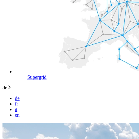
Supergrid
de
de
fr
it
en