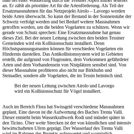
man bei einer Wanderung durch die Tessiner Alpen immer seltener
an. Er zählt als prioritäre Art für die Artenförderung. Als Teil der
Ersatzmassnahmen für das Netzprojekt Airolo – Lavorgo werden
beide Arten überwacht. So kann der Bestand in der Sonnenstube der
Schweiz verfolgt werden und bei Bedarf weitere Massnahmen
getroffen werden, um die beiden Vogelarten zu schützen. Wenn wir
gerade von Schutz sprechen: Eine Ersatzmassnahme hat genau
dieses Ziel. Bei der neuen Leitung zwischen den beiden Tessiner
Gemeinden wird ein Kollisionsschutz installiert. Denn
Höchstspannungsmasten können für verschieden Vogelarten ein
Hindernis darstellen. Das Antikollisionssystem wird in Gebieten
erstellt, die aufgrund von Flugrouten, dem Vorkommen gefährdeter
Arten und dem Vorhandensein von Nistplätzen sensibel sind. Von
dieser Massnahme profitieren also nicht nur Birkhuhn und
Steinadler, sondern alle Vogelarten, die im Tessin heimisch sind.
Bei der neuen Leitung zwischen Airolo und Lavorgo
wird ein Kollisionsschutz für Vögel installiert.
Auch im Bereich Flora hat Swissgrid verschiedene Massnahmen
geplant. Eine davon ist die Aufwertung des Baches Trenta Valli.
Dieser entsteht beim Wasserkraftwerk Rodi und mündet später in
den Ticino. Über weite Strecken ist der von künstlichen und intensiv
bewirtschafteten Ufern geprägt. Der Wasserlauf des Trenta Valli
wird im Rahmen des Projekts aufgewertet und womöglich