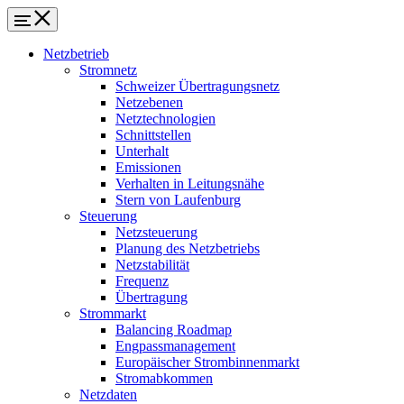
Netzbetrieb
Stromnetz
Schweizer Übertragungsnetz
Netzebenen
Netztechnologien
Schnittstellen
Unterhalt
Emissionen
Verhalten in Leitungsnähe
Stern von Laufenburg
Steuerung
Netzsteuerung
Planung des Netzbetriebs
Netzstabilität
Frequenz
Übertragung
Strommarkt
Balancing Roadmap
Engpassmanagement
Europäischer Strombinnenmarkt
Stromabkommen
Netzdaten