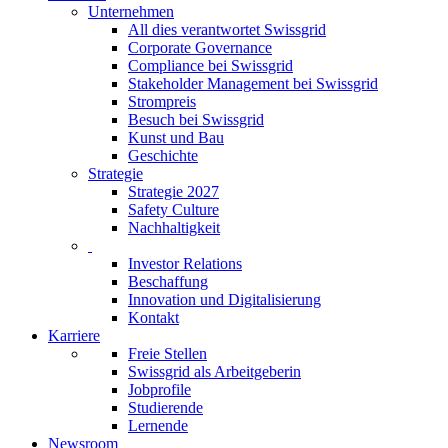
Unternehmen
All dies verantwortet Swissgrid
Corporate Governance
Compliance bei Swissgrid
Stakeholder Management bei Swissgrid
Strompreis
Besuch bei Swissgrid
Kunst und Bau
Geschichte
Strategie
Strategie 2027
Safety Culture
Nachhaltigkeit
Investor Relations
Beschaffung
Innovation und Digitalisierung
Kontakt
Karriere
Freie Stellen
Swissgrid als Arbeitgeberin
Jobprofile
Studierende
Lernende
Newsroom