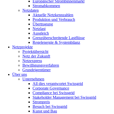
Europäischer Strombinnenmarkt
Stromabkommen
Netzdaten
Aktuelle Netzkennzahlen
Produktion und Verbrauch
Übertragung
Netzlast
Ausgleich
Grenzüberschreitende Lastflüsse
Regelenergie & Systembilanz
Netzprojekte
Projektübersicht
Netz der Zukunft
Netzexpress
Bewilligungsverfahren
Grundeigentümer
Über uns
Unternehmen
All dies verantwortet Swissgrid
Corporate Governance
Compliance bei Swissgrid
Stakeholder Management bei Swissgrid
Strompreis
Besuch bei Swissgrid
Kunst und Bau