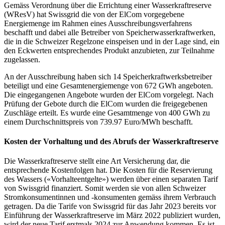
Gemäss Verordnung über die Errichtung einer Wasserkraftreserve
(WResV) hat Swissgrid die von der ElCom vorgegebene
Energiemenge im Rahmen eines Ausschreibungsverfahrens
beschafft und dabei alle Betreiber von Speicherwasserkraftwerken,
die in die Schweizer Regelzone einspeisen und in der Lage sind, ein
den Eckwerten entsprechendes Produkt anzubieten, zur Teilnahme
zugelassen.
An der Ausschreibung haben sich 14 Speicherkraftwerksbetreiber
beteiligt und eine Gesamtenergiemenge von 672 GWh angeboten.
Die eingegangenen Angebote wurden der ElCom vorgelegt. Nach
Prüfung der Gebote durch die ElCom wurden die freigegebenen
Zuschläge erteilt. Es wurde eine Gesamtmenge von 400 GWh zu
einem Durchschnittspreis von 739.97 Euro/MWh beschafft.
Kosten der Vorhaltung und des Abrufs der Wasserkraftreserve
Die Wasserkraftreserve stellt eine Art Versicherung dar, die
entsprechende Kostenfolgen hat. Die Kosten für die Reservierung
des Wassers («Vorhalteentgelte») werden über einen separaten Tarif
von Swissgrid finanziert. Somit werden sie von allen Schweizer
Stromkonsumentinnen und -konsumenten gemäss ihrem Verbrauch
getragen. Da die Tarife von Swissgrid für das Jahr 2023 bereits vor
Einführung der Wasserkraftreserve im März 2022 publiziert wurden,
wird der neue Tarif erstmals 2024 zur Anwendung kommen. Es ist