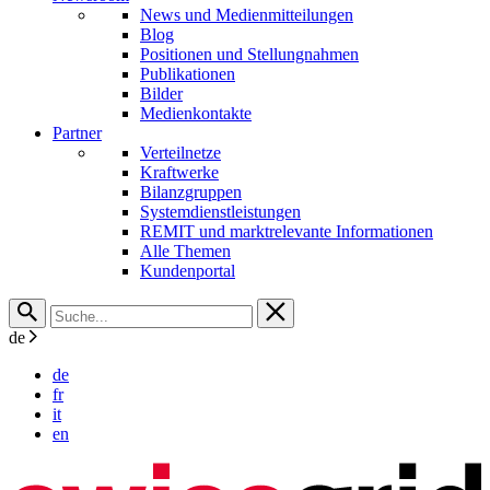
News und Medienmitteilungen
Blog
Positionen und Stellungnahmen
Publikationen
Bilder
Medienkontakte
Partner
Verteilnetze
Kraftwerke
Bilanzgruppen
Systemdienstleistungen
REMIT und marktrelevante Informationen
Alle Themen
Kundenportal
de
de
fr
it
en