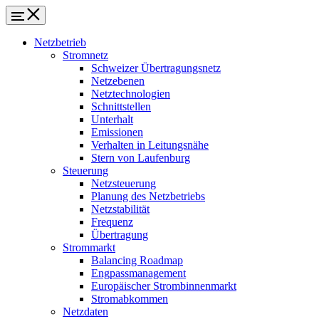
Netzbetrieb
Stromnetz
Schweizer Übertragungsnetz
Netzebenen
Netztechnologien
Schnittstellen
Unterhalt
Emissionen
Verhalten in Leitungsnähe
Stern von Laufenburg
Steuerung
Netzsteuerung
Planung des Netzbetriebs
Netzstabilität
Frequenz
Übertragung
Strommarkt
Balancing Roadmap
Engpassmanagement
Europäischer Strombinnenmarkt
Stromabkommen
Netzdaten