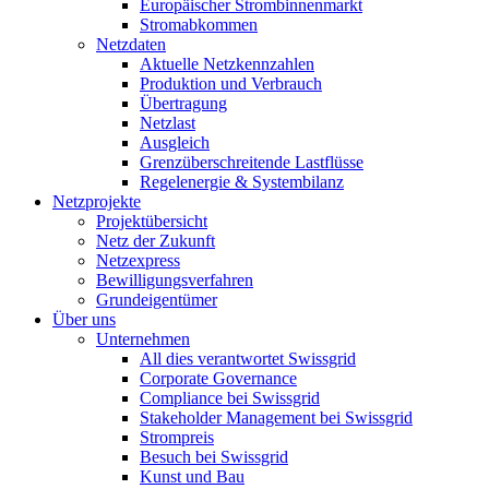
Europäischer Strombinnenmarkt
Stromabkommen
Netzdaten
Aktuelle Netzkennzahlen
Produktion und Verbrauch
Übertragung
Netzlast
Ausgleich
Grenzüberschreitende Lastflüsse
Regelenergie & Systembilanz
Netzprojekte
Projektübersicht
Netz der Zukunft
Netzexpress
Bewilligungsverfahren
Grundeigentümer
Über uns
Unternehmen
All dies verantwortet Swissgrid
Corporate Governance
Compliance bei Swissgrid
Stakeholder Management bei Swissgrid
Strompreis
Besuch bei Swissgrid
Kunst und Bau