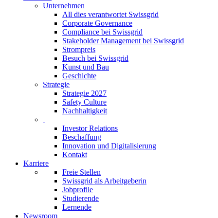
Unternehmen
All dies verantwortet Swissgrid
Corporate Governance
Compliance bei Swissgrid
Stakeholder Management bei Swissgrid
Strompreis
Besuch bei Swissgrid
Kunst und Bau
Geschichte
Strategie
Strategie 2027
Safety Culture
Nachhaltigkeit
Investor Relations
Beschaffung
Innovation und Digitalisierung
Kontakt
Karriere
Freie Stellen
Swissgrid als Arbeitgeberin
Jobprofile
Studierende
Lernende
Newsroom