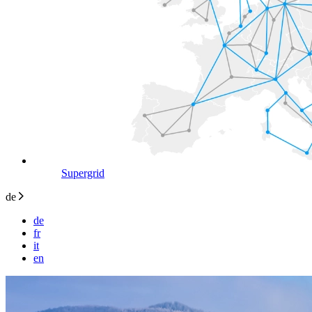
Supergrid
de
de
fr
it
en