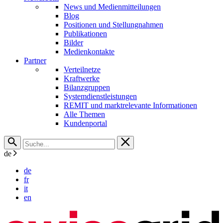
News und Medienmitteilungen
Blog
Positionen und Stellungnahmen
Publikationen
Bilder
Medienkontakte
Partner
Verteilnetze
Kraftwerke
Bilanzgruppen
Systemdienstleistungen
REMIT und marktrelevante Informationen
Alle Themen
Kundenportal
de
de
fr
it
en