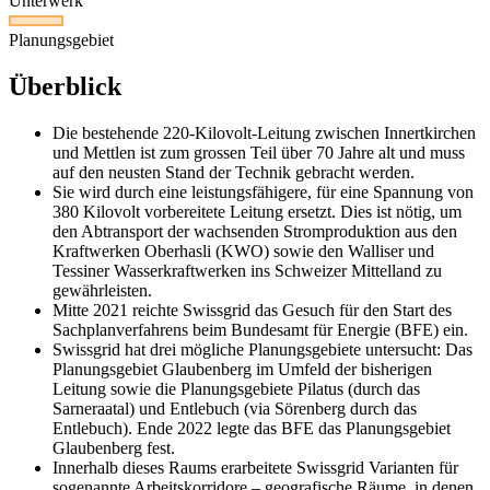
Unterwerk
Planungsgebiet
Überblick
Die bestehende 220-Kilovolt-Leitung zwischen Innertkirchen
und Mettlen ist zum grossen Teil über 70 Jahre alt und muss
auf den neusten Stand der Technik gebracht werden.
Sie wird durch eine leistungsfähigere, für eine Spannung von
380 Kilovolt vorbereitete Leitung ersetzt. Dies ist nötig, um
den Abtransport der wachsenden Stromproduktion aus den
Kraftwerken Oberhasli (KWO) sowie den Walliser und
Tessiner Wasserkraftwerken ins Schweizer Mittelland zu
gewährleisten.
Mitte 2021 reichte Swissgrid das Gesuch für den Start des
Sachplanverfahrens beim Bundesamt für Energie (BFE) ein.
Swissgrid hat drei mögliche Planungsgebiete untersucht: Das
Planungsgebiet Glaubenberg im Umfeld der bisherigen
Leitung sowie die Planungsgebiete Pilatus (durch das
Sarneraatal) und Entlebuch (via Sörenberg durch das
Entlebuch). Ende 2022 legte das BFE das Planungsgebiet
Glaubenberg fest.
Innerhalb dieses Raums erarbeitete Swissgrid Varianten für
sogenannte Arbeitskorridore – geografische Räume, in denen