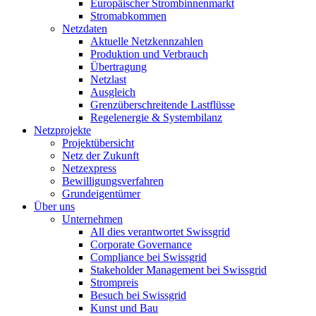
Europäischer Strombinnenmarkt
Stromabkommen
Netzdaten
Aktuelle Netzkennzahlen
Produktion und Verbrauch
Übertragung
Netzlast
Ausgleich
Grenzüberschreitende Lastflüsse
Regelenergie & Systembilanz
Netzprojekte
Projektübersicht
Netz der Zukunft
Netzexpress
Bewilligungsverfahren
Grundeigentümer
Über uns
Unternehmen
All dies verantwortet Swissgrid
Corporate Governance
Compliance bei Swissgrid
Stakeholder Management bei Swissgrid
Strompreis
Besuch bei Swissgrid
Kunst und Bau