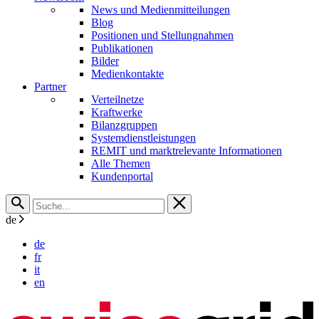
News und Medienmitteilungen
Blog
Positionen und Stellungnahmen
Publikationen
Bilder
Medienkontakte
Partner
Verteilnetze
Kraftwerke
Bilanzgruppen
Systemdienstleistungen
REMIT und marktrelevante Informationen
Alle Themen
Kundenportal
de
de
fr
it
en