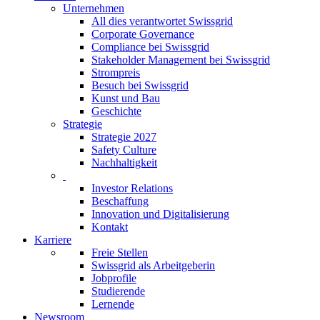
Unternehmen
All dies verantwortet Swissgrid
Corporate Governance
Compliance bei Swissgrid
Stakeholder Management bei Swissgrid
Strompreis
Besuch bei Swissgrid
Kunst und Bau
Geschichte
Strategie
Strategie 2027
Safety Culture
Nachhaltigkeit
Investor Relations
Beschaffung
Innovation und Digitalisierung
Kontakt
Karriere
Freie Stellen
Swissgrid als Arbeitgeberin
Jobprofile
Studierende
Lernende
Newsroom