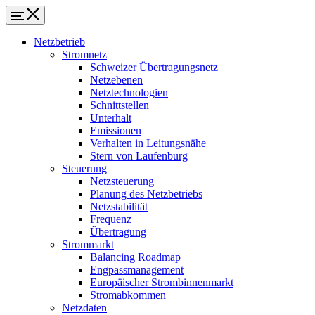
Netzbetrieb
Stromnetz
Schweizer Übertragungsnetz
Netzebenen
Netztechnologien
Schnittstellen
Unterhalt
Emissionen
Verhalten in Leitungsnähe
Stern von Laufenburg
Steuerung
Netzsteuerung
Planung des Netzbetriebs
Netzstabilität
Frequenz
Übertragung
Strommarkt
Balancing Roadmap
Engpassmanagement
Europäischer Strombinnenmarkt
Stromabkommen
Netzdaten