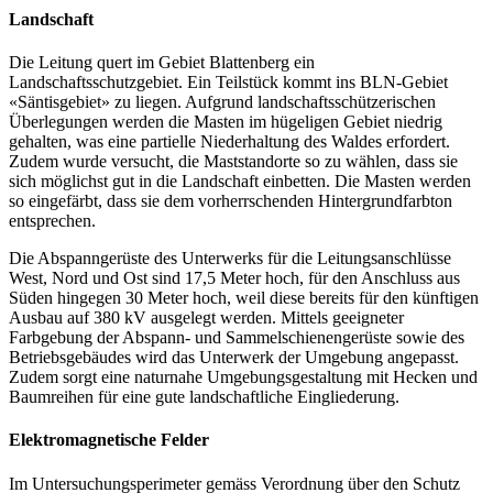
Landschaft
Die Leitung quert im Gebiet Blattenberg ein
Landschaftsschutzgebiet. Ein Teilstück kommt ins BLN-Gebiet
«Säntisgebiet» zu liegen. Aufgrund landschaftsschützerischen
Überlegungen werden die Masten im hügeligen Gebiet niedrig
gehalten, was eine partielle Niederhaltung des Waldes erfordert.
Zudem wurde versucht, die Maststandorte so zu wählen, dass sie
sich möglichst gut in die Landschaft einbetten. Die Masten werden
so eingefärbt, dass sie dem vorherrschenden Hintergrundfarbton
entsprechen.
Die Abspanngerüste des Unterwerks für die Leitungsanschlüsse
West, Nord und Ost sind 17,5 Meter hoch, für den Anschluss aus
Süden hingegen 30 Meter hoch, weil diese bereits für den künftigen
Ausbau auf 380 kV ausgelegt werden. Mittels geeigneter
Farbgebung der Abspann- und Sammelschienengerüste sowie des
Betriebsgebäudes wird das Unterwerk der Umgebung angepasst.
Zudem sorgt eine naturnahe Umgebungsgestaltung mit Hecken und
Baumreihen für eine gute landschaftliche Eingliederung.
Elektromagnetische Felder
Im Untersuchungsperimeter gemäss Verordnung über den Schutz