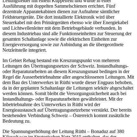
Leitungsfelder mit einem Kuppelfeld und wurde in einer
Ausführung mit doppelten Sammelschienen errichtet. Fünf
dezentrale Apparatekabinen dienen zur Aufnahme sämtlicher
Feldsteuergeräte. Die dort installierte Elektronik wird über
Steuerkabel mit den Primärgeräten ebenso wie über Energiekabel
und Lichtwellenleiter mit dem Betriebsgebäude verbunden. In
diesem Industriebau sind alle Funktionseinheiten zur Steuerung der
gesamten Schaltanlage sowie die elektrischen Einheiten zur
Energieversorgung sowie zur Anbindung an die übergeordnete
Netzleitstelle integriert.
Im Gebiet Rehag bestand ein Kreuzungspunkt von mehreren
Leitungen des Übertragungsnetzes der Schweiz. Instandhaltungs-
oder Reparaturarbeiten an diesem Kreuzungsmast bedingen in der
Regel die Ausserbetriebnahme aller angeschlossenen Leitungen. Mit
dem Bau des Unterwerkes in Rüthi wurde dieser Engpass behoben,
da in der geplanten Schaltanlage die Leitungen selektiv abgeschaltet
werden können. Somit bleibt die Versorgungssicherheit auch bei
Instandhaltungs- oder Reparaturarbeiten gewährleistet. Mit der
Inbetriebnahme des Unterwerkes in Rüthi wird der
Energieaustausch auf Übertragungsnetzebene verstärkt. Der bereits
bestehenden Verbindung Schweiz – Österreich kommt zusätzliche
Bedeutung zu.
Die Spannungserhöhung der Leitung Rüthi – Bonaduz auf 380
Kilovolt war im Strategischen Netz 2015 enthalten, das der