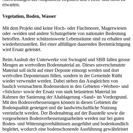
erwarten.
Vegetation, Boden, Wasser
Mit dem Projekt sind keine Hoch- oder Flachmoore, Magerwiesen
oder -weiden und andere Schutzgebiete von nationaler Bedeutung
betroffen. Andere schützenswerte Lebensräume sind zu erhalten und
wiederherzustellen. Bei einer allfälligen dauernden Beeinträchtigung
wird Ersatz geleistet.
Beim Aushub der Unterwerke von Swissgrid und SBB fallen grosse
Mengen an wertvollem Bodenmaterial an. Dieses unverschmutzte
Material soll nicht auf einer Deponie entsorgt werden und dort
wertvollen Deponieraum füllen, sondern in der Gemeinde Rüthi
wieder verwendet werden. Dabei stehen das Ausgleichen von
baulich verursachtem Bodensenken in den Gebieten «Werben» und
«Stöcken» sowie der Ersatz von stark belastetem Material im
Rahmen der Sanierung der Altablagerung «Sand» im Vordergrund.
Mit den Bodenverbesserungen können in diesen Gebieten die
Bodenqualität gesteigert und die landwirtschaftliche Nutzung
vereinfacht werden. Der Bodenabtrag auf der Baustelle sowie die
vorgesehenen Bodenverbesserungsarbeiten werden nur bei guten
Boden- und Witterungsverhältnissen ausgeführt und bodenkundlich
begleitet, wodurch eine bodenschonende Ausführung gewährleistet