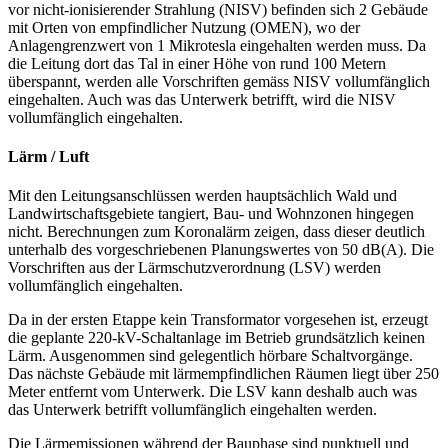
vor nicht-ionisierender Strahlung (NISV) befinden sich 2 Gebäude
mit Orten von empfindlicher Nutzung (OMEN), wo der
Anlagengrenzwert von 1 Mikrotesla eingehalten werden muss. Da
die Leitung dort das Tal in einer Höhe von rund 100 Metern
überspannt, werden alle Vorschriften gemäss NISV vollumfänglich
eingehalten. Auch was das Unterwerk betrifft, wird die NISV
vollumfänglich eingehalten.
Lärm / Luft
Mit den Leitungsanschlüssen werden hauptsächlich Wald und
Landwirtschaftsgebiete tangiert, Bau- und Wohnzonen hingegen
nicht. Berechnungen zum Koronalärm zeigen, dass dieser deutlich
unterhalb des vorgeschriebenen Planungswertes von 50 dB(A). Die
Vorschriften aus der Lärmschutzverordnung (LSV) werden
vollumfänglich eingehalten.
Da in der ersten Etappe kein Transformator vorgesehen ist, erzeugt
die geplante 220-kV-Schaltanlage im Betrieb grundsätzlich keinen
Lärm. Ausgenommen sind gelegentlich hörbare Schaltvorgänge.
Das nächste Gebäude mit lärmempfindlichen Räumen liegt über 250
Meter entfernt vom Unterwerk. Die LSV kann deshalb auch was
das Unterwerk betrifft vollumfänglich eingehalten werden.
Die Lärmemissionen während der Bauphase sind punktuell und