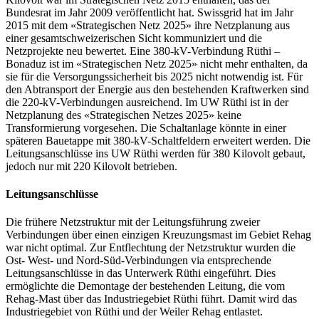
Bundesrat im Jahr 2009 veröffentlicht hat. Swissgrid hat im Jahr
2015 mit dem «Strategischen Netz 2025» ihre Netzplanung aus
einer gesamtschweizerischen Sicht kommuniziert und die
Netzprojekte neu bewertet. Eine 380-kV-Verbindung Rüthi –
Bonaduz ist im «Strategischen Netz 2025» nicht mehr enthalten, da
sie für die Versorgungssicherheit bis 2025 nicht notwendig ist. Für
den Abtransport der Energie aus den bestehenden Kraftwerken sind
die 220-kV-Verbindungen ausreichend. Im UW Rüthi ist in der
Netzplanung des «Strategischen Netzes 2025» keine
Transformierung vorgesehen. Die Schaltanlage könnte in einer
späteren Bauetappe mit 380-kV-Schaltfeldern erweitert werden. Die
Leitungsanschlüsse ins UW Rüthi werden für 380 Kilovolt gebaut,
jedoch nur mit 220 Kilovolt betrieben.
Leitungsanschlüsse
Die frühere Netzstruktur mit der Leitungsführung zweier
Verbindungen über einen einzigen Kreuzungsmast im Gebiet Rehag
war nicht optimal. Zur Entflechtung der Netzstruktur wurden die
Ost- West- und Nord-Süd-Verbindungen via entsprechende
Leitungsanschlüsse in das Unterwerk Rüthi eingeführt. Dies
ermöglichte die Demontage der bestehenden Leitung, die vom
Rehag-Mast über das Industriegebiet Rüthi führt. Damit wird das
Industriegebiet von Rüthi und der Weiler Rehag entlastet.