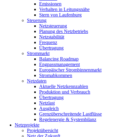
Emissionen
Verhalten in Leitungsnähe
Stern von Laufenburg
Steuerung
Netzsteuerung
Planung des Netzbetriebs
Netzstabilität
Frequenz
Übertragung
Strommarkt
Balancing Roadmap
Engpassmanagement
Europäischer Strombinnenmarkt
Stromabkommen
Netzdaten
Aktuelle Netzkennzahlen
Produktion und Verbrauch
Übertragung
Netzlast
Ausgleich
Grenzüberschreitende Lastflüsse
Regelenergie & Systembilanz
Netzprojekte
Projektübersicht
Netz der Zukunft