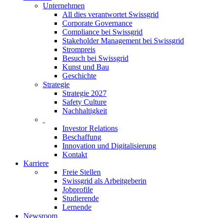
Unternehmen
All dies verantwortet Swissgrid
Corporate Governance
Compliance bei Swissgrid
Stakeholder Management bei Swissgrid
Strompreis
Besuch bei Swissgrid
Kunst und Bau
Geschichte
Strategie
Strategie 2027
Safety Culture
Nachhaltigkeit
Investor Relations
Beschaffung
Innovation und Digitalisierung
Kontakt
Karriere
Freie Stellen
Swissgrid als Arbeitgeberin
Jobprofile
Studierende
Lernende
Newsroom