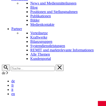
News und Medienmitteilungen
Blog
Positionen und Stellungnahmen
Publikationen
Bilder
Medienkontakte
Partner
Verteilnetze
Kraftwerke
Bilanzgruppen
Systemdienstleistungen
REMIT und marktrelevante Informationen
Alle Themen
Kundenportal
de
de
fr
it
en