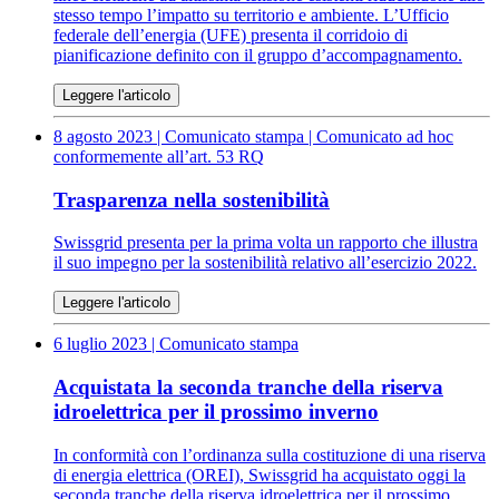
stesso tempo l’impatto su territorio e ambiente. L’Ufficio
federale dell’energia (UFE) presenta il corridoio di
pianificazione definito con il gruppo d’accompagnamento.
Leggere l'articolo
8 agosto 2023
| Comunicato stampa | Comunicato ad hoc
conformemente all’art. 53 RQ
Trasparenza nella sostenibilità
Swissgrid presenta per la prima volta un rapporto che illustra
il suo impegno per la sostenibilità relativo all’esercizio 2022.
Leggere l'articolo
6 luglio 2023
| Comunicato stampa
Acquistata la seconda tranche della riserva
idroelettrica per il prossimo inverno
In conformità con l’ordinanza sulla costituzione di una riserva
di energia elettrica (OREI), Swissgrid ha acquistato oggi la
seconda tranche della riserva idroelettrica per il prossimo