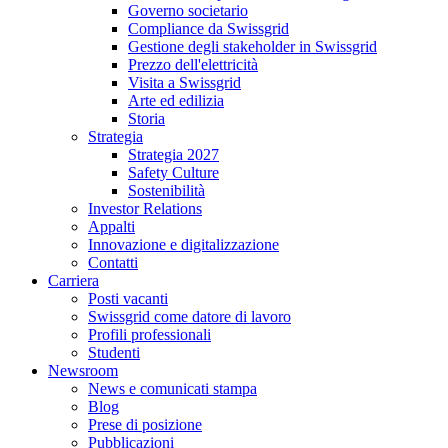
Governo societario
Compliance da Swissgrid
Gestione degli stakeholder in Swissgrid
Prezzo dell'elettricità
Visita a Swissgrid
Arte ed edilizia
Storia
Strategia
Strategia 2027
Safety Culture
Sostenibilità
Investor Relations
Appalti
Innovazione e digitalizzazione
Contatti
Carriera
Posti vacanti
Swissgrid come datore di lavoro
Profili professionali
Studenti
Newsroom
News e comunicati stampa
Blog
Prese di posizione
Pubblicazioni