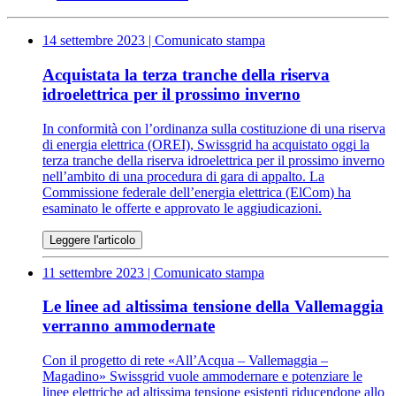
14 settembre 2023
| Comunicato stampa
Acquistata la terza tranche della riserva
idroelettrica per il prossimo inverno
In conformità con l’ordinanza sulla costituzione di una riserva
di energia elettrica (OREI), Swissgrid ha acquistato oggi la
terza tranche della riserva idroelettrica per il prossimo inverno
nell’ambito di una procedura di gara di appalto. La
Commissione federale dell’energia elettrica (ElCom) ha
esaminato le offerte e approvato le aggiudicazioni.
Leggere l'articolo
11 settembre 2023
| Comunicato stampa
Le linee ad altissima tensione della Vallemaggia
verranno ammodernate
Con il progetto di rete «All’Acqua – Vallemaggia –
Magadino» Swissgrid vuole ammodernare e potenziare le
linee elettriche ad altissima tensione esistenti riducendone allo