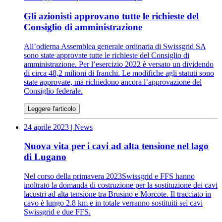
Gli azionisti approvano tutte le richieste del
Consiglio di amministrazione
All’odierna Assemblea generale ordinaria di Swissgrid SA
sono state approvate tutte le richieste del Consiglio di
amministrazione. Per l’esercizio 2022 è versato un dividendo
di circa 48,2 milioni di franchi. Le modifiche agli statuti sono
state approvate, ma richiedono ancora l’approvazione del
Consiglio federale.
Leggere l'articolo
24 aprile 2023
| News
Nuova vita per i cavi ad alta tensione nel lago
di Lugano
Nel corso della primavera 2023Swissgrid e FFS hanno
inoltrato la domanda di costruzione per la sostituzione dei cavi
lacustri ad alta tensione tra Brusino e Morcote. Il tracciato in
cavo è lungo 2.8 km e in totale verranno sostituiti sei cavi
Swissgrid e due FFS.