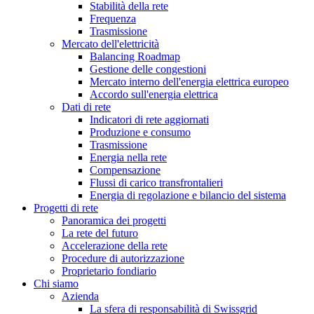
Stabilità della rete
Frequenza
Trasmissione
Mercato dell'elettricità
Balancing Roadmap
Gestione delle congestioni
Mercato interno dell'energia elettrica europeo
Accordo sull'energia elettrica
Dati di rete
Indicatori di rete aggiornati
Produzione e consumo
Trasmissione
Energia nella rete
Compensazione
Flussi di carico transfrontalieri
Energia di regolazione e bilancio del sistema
Progetti di rete
Panoramica dei progetti
La rete del futuro
Accelerazione della rete
Procedure di autorizzazione
Proprietario fondiario
Chi siamo
Azienda
La sfera di responsabilità di Swissgrid