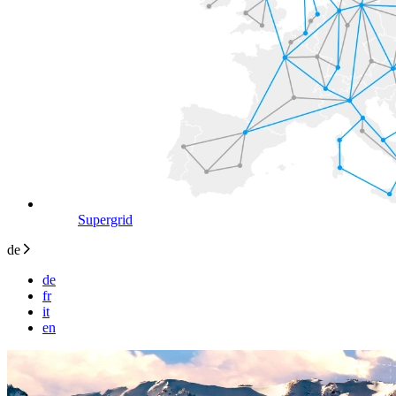
Supergrid
de
de
fr
it
en