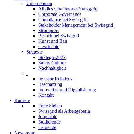
Unternehmen
All dies verantwortet Swissgrid
Corporate Governance
Compliance bei Swissgrid
Stakeholder Management bei Swissgrid
Strompreis
Besuch bei Swissgrid
Kunst und Bau
Geschichte
Strategie
Strategie 2027
Safety Culture
Nachhaltigkeit
Investor Relations
Beschaffung
Innovation und Digitalisierung
Kontakt
Karriere
Freie Stellen
Swissgrid als Arbeitgeberin
Jobprofile
Studierende
Lernende
Newsroom