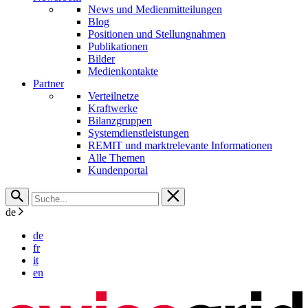
News und Medienmitteilungen
Blog
Positionen und Stellungnahmen
Publikationen
Bilder
Medienkontakte
Partner
Verteilnetze
Kraftwerke
Bilanzgruppen
Systemdienstleistungen
REMIT und marktrelevante Informationen
Alle Themen
Kundenportal
de
de
fr
it
en