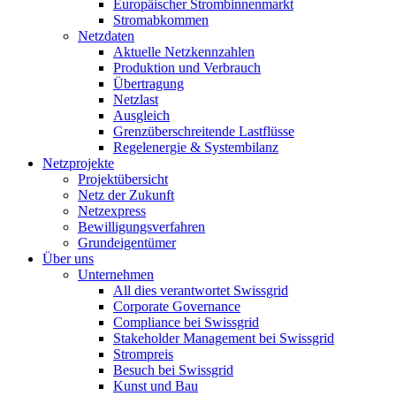
Europäischer Strombinnenmarkt
Stromabkommen
Netzdaten
Aktuelle Netzkennzahlen
Produktion und Verbrauch
Übertragung
Netzlast
Ausgleich
Grenzüberschreitende Lastflüsse
Regelenergie & Systembilanz
Netzprojekte
Projektübersicht
Netz der Zukunft
Netzexpress
Bewilligungsverfahren
Grundeigentümer
Über uns
Unternehmen
All dies verantwortet Swissgrid
Corporate Governance
Compliance bei Swissgrid
Stakeholder Management bei Swissgrid
Strompreis
Besuch bei Swissgrid
Kunst und Bau