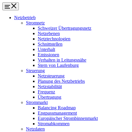
Netzbetrieb
Stromnetz
Schweizer Übertragungsnetz
Netzebenen
Netztechnologien
Schnittstellen
Unterhalt
Emissionen
Verhalten in Leitungsnähe
Stern von Laufenburg
Steuerung
Netzsteuerung
Planung des Netzbetriebs
Netzstabilität
Frequenz
Übertragung
Strommarkt
Balancing Roadmap
Engpassmanagement
Europäischer Strombinnenmarkt
Stromabkommen
Netzdaten