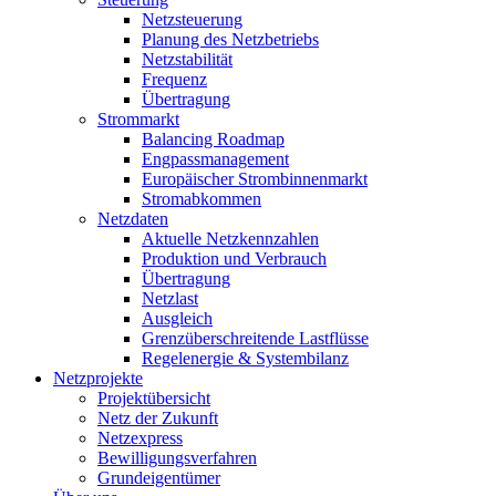
Netzsteuerung
Planung des Netzbetriebs
Netzstabilität
Frequenz
Übertragung
Strommarkt
Balancing Roadmap
Engpassmanagement
Europäischer Strombinnenmarkt
Stromabkommen
Netzdaten
Aktuelle Netzkennzahlen
Produktion und Verbrauch
Übertragung
Netzlast
Ausgleich
Grenzüberschreitende Lastflüsse
Regelenergie & Systembilanz
Netzprojekte
Projektübersicht
Netz der Zukunft
Netzexpress
Bewilligungsverfahren
Grundeigentümer