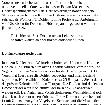
Vogelart neuen Lebensraum zu schaffen – auch an eher
unkonventionellen Orten wie in diesem Fall an Masten des
Höchstspannungsnetzes. Die Tiere bevorzugen höher gelegene
Standorte umgeben von Kulturland. Strommasten eignen sich also
sehr gut als Wohnort für Dohlen. Einige Projekte zur Anbringung
von Nistkästen für Dohlen an Höchstspannungsmasten wurden
jüngst umgesetzt.
Es ist höchste Zeit, Dohlen neuen Lebensraum zu
schaffen – auch an eher unkonventionellen Orten.
Dohlenkolonie siedelt um
In einem Kohleturm in Weinfelden brütet seit Jahren eine Kolonie
Dohlen. Die Nistkästen im alten Gebäude wurden vom Natur- und
Vogelschutzverein Weinfelden extra für die Tiere eingerichtet. Der
Verein hat über Jahre die Dohlen beobachtet und ihren Bestand
rapportiert. Heute zählt die Kolonie circa 25 Brutpaare. Sie ist damit
die grösste Kolonie im Kanton Thurgau. Die Dohlen sind die letzten
Bewohner des alten Kohleturms, der im Jahr 2023 abgerissen
werden soll. Der Natur- und Vogelschutzverein Weinfelden hat sich
deshalb nach einem neuen Zuhause für die Dohlen umgesehen und
ist mit Unterstützung der Vogelwarte Sempach auf die Masten der
Höchstspannungsleitung Weinfelden – Winkeln gekommen. Damit