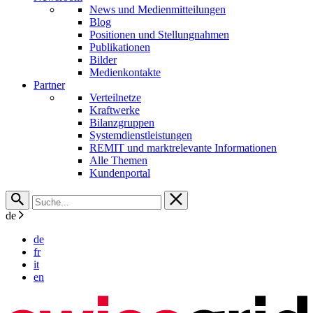
News und Medienmitteilungen
Blog
Positionen und Stellungnahmen
Publikationen
Bilder
Medienkontakte
Partner
Verteilnetze
Kraftwerke
Bilanzgruppen
Systemdienstleistungen
REMIT und marktrelevante Informationen
Alle Themen
Kundenportal
de
de
fr
it
en