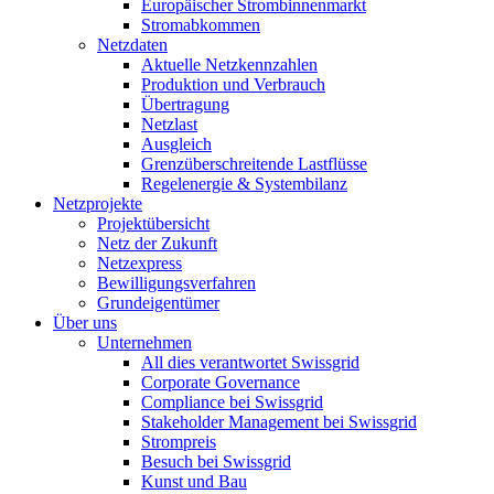
Europäischer Strombinnenmarkt
Stromabkommen
Netzdaten
Aktuelle Netzkennzahlen
Produktion und Verbrauch
Übertragung
Netzlast
Ausgleich
Grenzüberschreitende Lastflüsse
Regelenergie & Systembilanz
Netzprojekte
Projektübersicht
Netz der Zukunft
Netzexpress
Bewilligungsverfahren
Grundeigentümer
Über uns
Unternehmen
All dies verantwortet Swissgrid
Corporate Governance
Compliance bei Swissgrid
Stakeholder Management bei Swissgrid
Strompreis
Besuch bei Swissgrid
Kunst und Bau