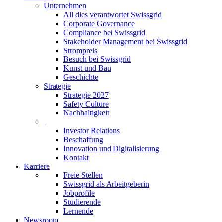
Unternehmen
All dies verantwortet Swissgrid
Corporate Governance
Compliance bei Swissgrid
Stakeholder Management bei Swissgrid
Strompreis
Besuch bei Swissgrid
Kunst und Bau
Geschichte
Strategie
Strategie 2027
Safety Culture
Nachhaltigkeit
Investor Relations
Beschaffung
Innovation und Digitalisierung
Kontakt
Karriere
Freie Stellen
Swissgrid als Arbeitgeberin
Jobprofile
Studierende
Lernende
Newsroom