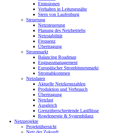
Emissionen
Verhalten in Leitungsnähe
Stern von Laufenburg
Steuerung
Netzsteuerung
Planung des Netzbetriebs
Netzstabilität
Frequenz
Übertragung
Strommarkt
Balancing Roadmap
Engpassmanagement
Europäischer Strombinnenmarkt
Stromabkommen
Netzdaten
Aktuelle Netzkennzahlen
Produktion und Verbrauch
Übertragung
Netzlast
Ausgleich
Grenzüberschreitende Lastflüsse
Regelenergie & Systembilanz
Netzprojekte
Projektübersicht
Netz der Zukunft