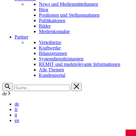
News und Medienmitteilungen
Blog
Positionen und Stellungnahmen
Publikationen
Bilder
Medienkontakte
Partner
Verteilnetze
Kraftwerke
Bilanzgruppen
Systemdienstleistungen
REMIT und marktrelevante Informationen
Alle Themen
Kundenportal
de
de
fr
it
en