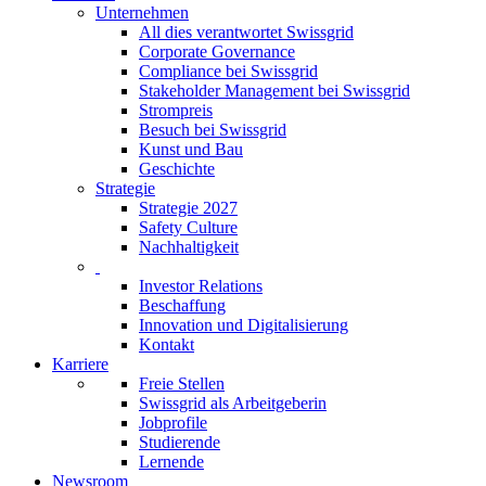
Unternehmen
All dies verantwortet Swissgrid
Corporate Governance
Compliance bei Swissgrid
Stakeholder Management bei Swissgrid
Strompreis
Besuch bei Swissgrid
Kunst und Bau
Geschichte
Strategie
Strategie 2027
Safety Culture
Nachhaltigkeit
Investor Relations
Beschaffung
Innovation und Digitalisierung
Kontakt
Karriere
Freie Stellen
Swissgrid als Arbeitgeberin
Jobprofile
Studierende
Lernende
Newsroom